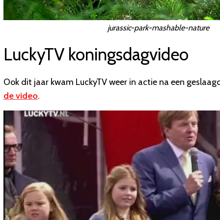
jurassic-park-mashable-nature
LuckyTV koningsdagvideo
Ook dit jaar kwam LuckyTV weer in actie na een geslaagde
de video
.