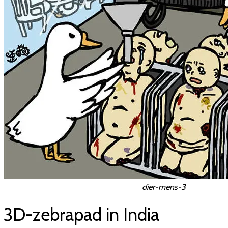
dier-mens-3
3D-zebrapad in India