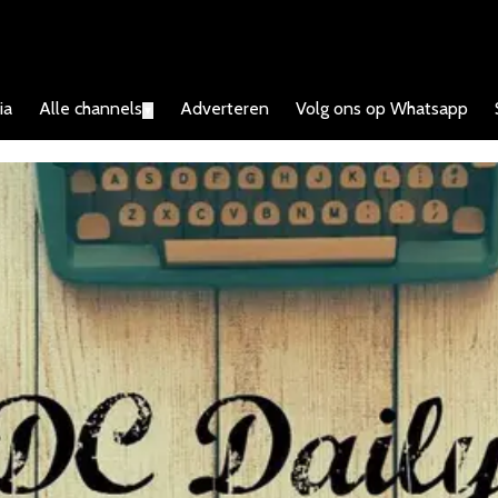
ia
Alle channels
Adverteren
Volg ons op Whatsapp
▼