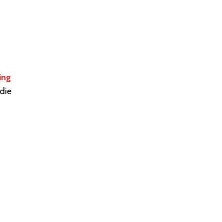
ing
die