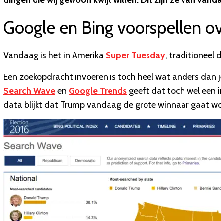
dingen die wij gewoon kwijt willen. Dit zijn ze van vand
Google en Bing voorspellen o
Vandaag is het in Amerika
Super Tuesday
, traditioneel
Een zoekopdracht invoeren is toch heel wat anders dan j
Search Wave
en
Google Trends
geeft dat toch wel een i
data blijkt dat Trump vandaag de grote winnaar gaat w