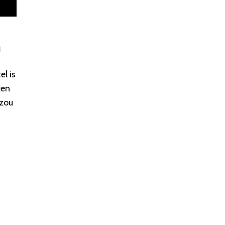
n
el is
ken
 zou