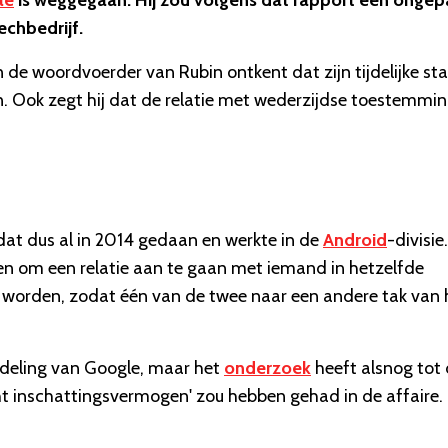
le
is weggegaan. Hij zou volgens dat rapport een ongep
echbedrijf.
en de woordvoerder van Rubin ontkent dat zijn tijdelijke st
n. Ook zegt hij dat de relatie met wederzijdse toestemmin
 dat dus al in 2014 gedaan en werkte in de
Android
-divisie.
den om een relatie aan te gaan met iemand in hetzelfde
 worden, zodat één van de twee naar een andere tak van 
fdeling van Google, maar het
onderzoek
heeft alsnog tot
ht inschattingsvermogen' zou hebben gehad in de affaire.