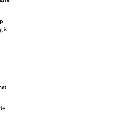
aste
ap
g is
het
 de