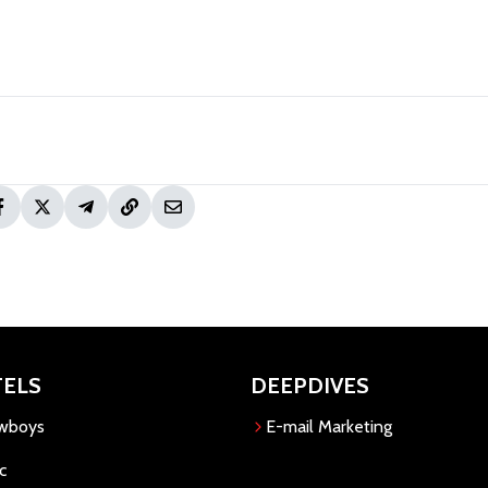
TELS
DEEPDIVES
owboys
E-mail Marketing
c