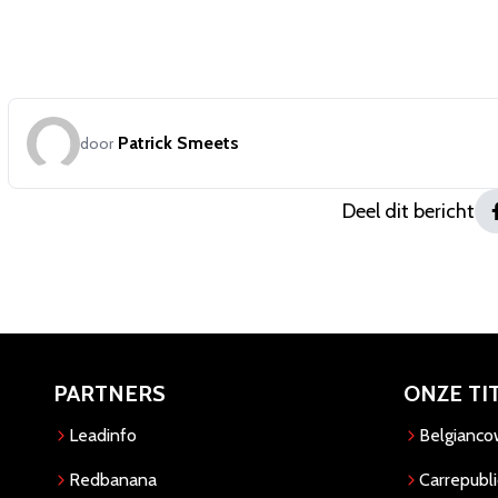
Patrick Smeets
door
Deel dit bericht
PARTNERS
ONZE TI
Leadinfo
Belgianc
Redbanana
Carrepubli