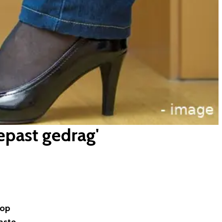
past gedrag'
 op