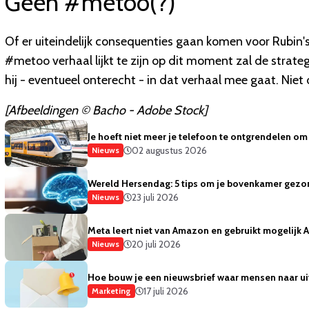
Geen #metoo(?)
Of er uiteindelijk consequenties gaan komen voor Rubin's 
#metoo verhaal lijkt te zijn op dit moment zal de strateg
hij - eventueel onterecht - in dat verhaal mee gaat. Niet
[Afbeeldingen © Bacho - Adobe Stock]
Je hoeft niet meer je telefoon te ontgrendelen om 
02 augustus 2026
Nieuws
Wereld Hersendag: 5 tips om je bovenkamer gezo
23 juli 2026
Nieuws
Meta leert niet van Amazon en gebruikt mogelijk
20 juli 2026
Nieuws
Hoe bouw je een nieuwsbrief waar mensen naar ui
17 juli 2026
Marketing