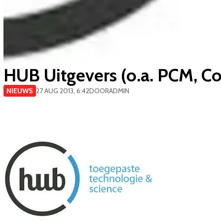
HUB Uitgevers (o.a. PCM, Co
NIEUWS
27 AUG 2013, 6:42
DOOR
ADMIN