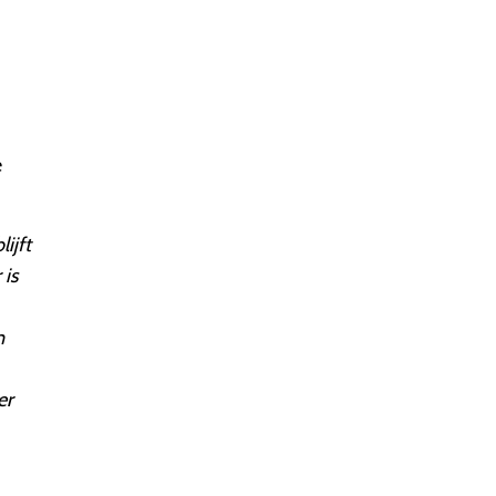
e
ijft
 is
n
er