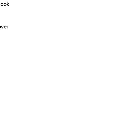
 ook
over