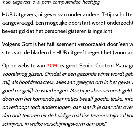
hub-uitgevers-o-a-pcm-computeridee-heeft.jpg
HUB Uitgevers, uitgever van onder andere IT-tijdschrift
aangevraagd. Een mogelijke doorstart wordt onderzocht
bevestigd dat het personeel gisteren is ingelicht.
Volgens Gort is het faillissement veroorzaakt door 'een 
sites van de bladen die HUB uitgeeft regent het (voornam
Op de website van
PCM
reageert Senior Content Manage
vooralsnog gissen. Omdat er een gezonde winst wordt geboe
mij, als hoofdredacteur, alles aan gelegen om in het geval v
goed mogelijk te waarborgen. Mocht je abonnementsgeld du
doen om het komende jaar netjes twaalf goede, leuke, inf
onverhoopt toch anders lopen, dan laat ik je daar niet over
dan ooit tevoren uit de huidige malaise tevoorschijn zal
schrijven, in welke verschijningsvorm dan ook!
"