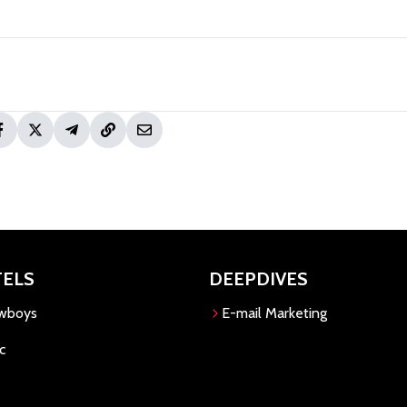
TELS
DEEPDIVES
owboys
E-mail Marketing
c