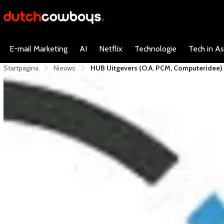
E-mail Marketing
AI
Netflix
Technologie
Tech in As
Startpagina
Nieuws
HUB Uitgevers (o.a. PCM, Computeridee)