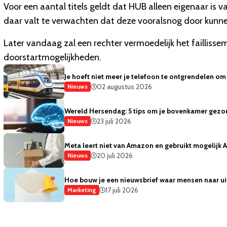
Voor een aantal titels geldt dat HUB alleen eigenaar is v
daar valt te verwachten dat deze vooralsnog door kunn
Later vandaag zal een rechter vermoedelijk het faillisse
doorstartmogelijkheden.
Je hoeft niet meer je telefoon te ontgrendelen om 
02 augustus 2026
Nieuws
Wereld Hersendag: 5 tips om je bovenkamer gezo
23 juli 2026
Nieuws
Meta leert niet van Amazon en gebruikt mogelijk
20 juli 2026
Nieuws
Hoe bouw je een nieuwsbrief waar mensen naar ui
17 juli 2026
Marketing