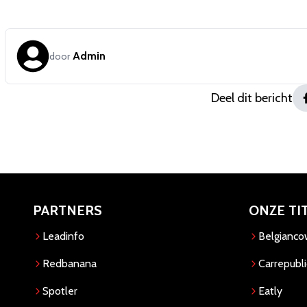
Admin
door
Deel dit bericht
PARTNERS
ONZE TI
Leadinfo
Belgianc
Redbanana
Carrepubli
Spotler
Eatly