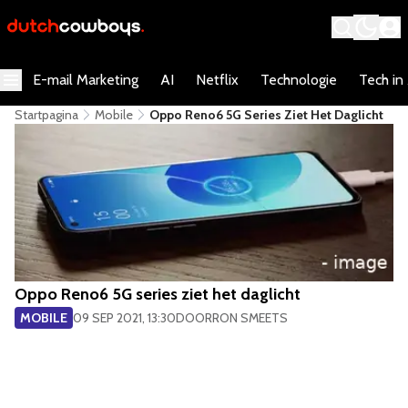
E-mail Marketing
AI
Netflix
Technologie
Tech in
Startpagina
Mobile
Oppo Reno6 5G Series Ziet Het Daglicht
Oppo Reno6 5G series ziet het daglicht
MOBILE
09 SEP 2021, 13:30
DOOR
RON SMEETS