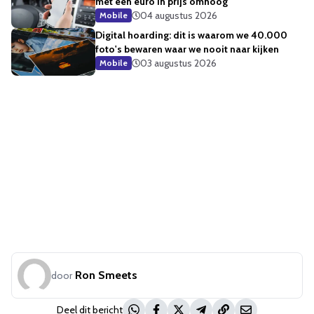
met een euro in prijs omhoog
04 augustus 2026
Mobile
Digital hoarding: dit is waarom we 40.000
foto's bewaren waar we nooit naar kijken
03 augustus 2026
Mobile
Ron Smeets
door
Deel dit bericht