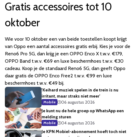
Gratis accessoires tot 10
oktober
Wie voor 10 oktober een van beide toestellen koopt krijgt
van Oppo een aantal accessoires gratis erbij. Kies je voor de
Reno6 Pro 5G, dan krijg je een OPPO Enco X t.w.v. €179,
OPPO Band t.w.v. €69 en luxe beschermhoes t.w.v. €30
cadeau. Koop je de standaard Reno6 5G, dan geeft Oppo
daar gratis de OPPO Enco Free2 t.w.v. €99 en luxe
beschermhoes t.w.v. €49 bij.
'Keihard muziek spelen in de trein is nu
irritant, maar straks niet meer'
06 augustus 2026
Mobile
Je kunt nu de hele groep op WhatsApp een
melding sturen
04 augustus 2026
Mobile
Je KPN Mobiel-abonnement hoeft toch niet