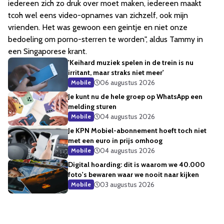
iedereen zich zo druk over moet maken, iedereen maakt
tcoh wel eens video-opnames van zichzelf, ook mijn
vrienden. Het was gewoon een geintje en niet onze
bedoeling om porno-sterren te worden", aldus Tammy in
een Singaporese krant.
'Keihard muziek spelen in de trein is nu
irritant, maar straks niet meer'
06 augustus 2026
Mobile
Je kunt nu de hele groep op WhatsApp een
melding sturen
04 augustus 2026
Mobile
Je KPN Mobiel-abonnement hoeft toch niet
met een euro in prijs omhoog
04 augustus 2026
Mobile
Digital hoarding: dit is waarom we 40.000
foto's bewaren waar we nooit naar kijken
03 augustus 2026
Mobile