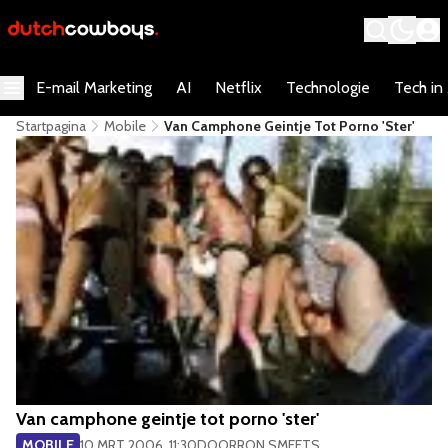
E-mail Marketing
AI
Netflix
Technologie
Tech in
Startpagina
Mobile
Van Camphone Geintje Tot Porno 'ster'
Van camphone geintje tot porno 'ster'
MOBILE
10 MRT 2006, 11:30
DOOR
RON SMEETS