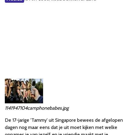
1141947104camphonebabes.jpg
De 17-jarige 'Tammy' uit Singapore bewees de afgelopen
dagen nog maar eens dat je uit moet kijken met welke
opnames je van jezelf en je vriendje maakt met je