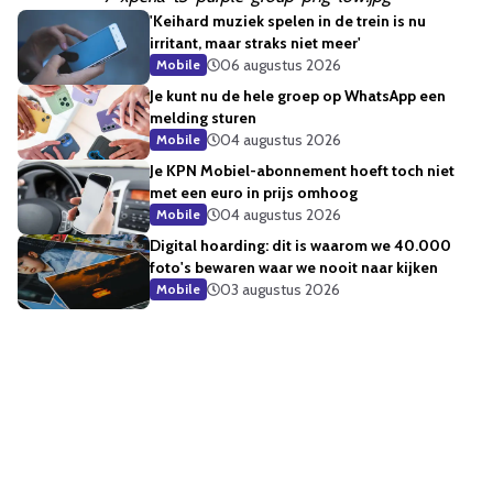
'Keihard muziek spelen in de trein is nu
irritant, maar straks niet meer'
06 augustus 2026
Mobile
Je kunt nu de hele groep op WhatsApp een
melding sturen
04 augustus 2026
Mobile
Je KPN Mobiel-abonnement hoeft toch niet
met een euro in prijs omhoog
04 augustus 2026
Mobile
Digital hoarding: dit is waarom we 40.000
foto's bewaren waar we nooit naar kijken
03 augustus 2026
Mobile