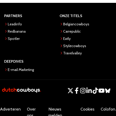
PARTNERS
ONZE TITELS
Leadinfo
Belgiancowboys
Redbanana
Carrepublic
Spotler
Eatly
Stylecowboys
Travelvalley
DEEPDIVES
E-mail Marketing
Adverteren
Over
Nieuws
Cookies
Colofon.
ons
melden