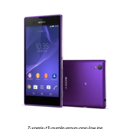
7-xperia-t3-purple-group-png-low.jpg