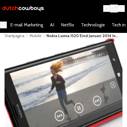
E-mail Marketing
AI
Netflix
Technologie
Tech in
Startpagina
Mobile
Nokia Lumia 1520 Eind Januari 2014 In
Nederland