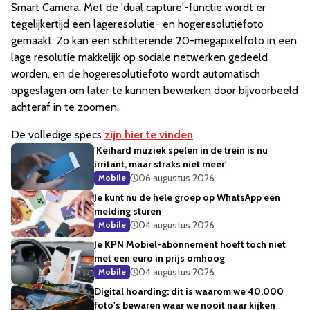
Smart Camera. Met de 'dual capture'-functie wordt er
tegelijkertijd een lageresolutie- en hogeresolutiefoto
gemaakt. Zo kan een schitterende 20-megapixelfoto in een
lage resolutie makkelijk op sociale netwerken gedeeld
worden, en de hogeresolutiefoto wordt automatisch
opgeslagen om later te kunnen bewerken door bijvoorbeeld
achteraf in te zoomen.
De volledige specs
zijn hier te vinden
.
'Keihard muziek spelen in de trein is nu
irritant, maar straks niet meer'
06 augustus 2026
Mobile
Je kunt nu de hele groep op WhatsApp een
melding sturen
04 augustus 2026
Mobile
Je KPN Mobiel-abonnement hoeft toch niet
met een euro in prijs omhoog
04 augustus 2026
Mobile
Digital hoarding: dit is waarom we 40.000
foto's bewaren waar we nooit naar kijken