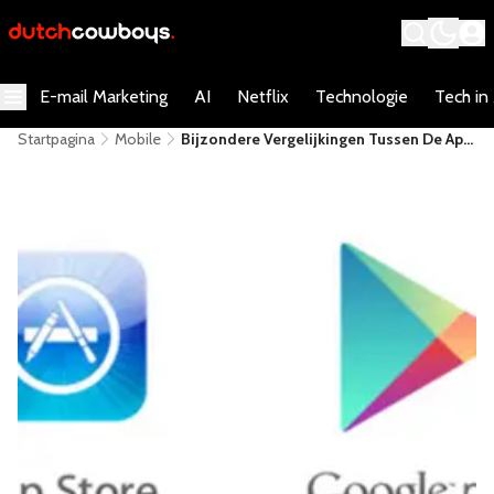
E-mail Marketing
AI
Netflix
Technologie
Tech in
Startpagina
Mobile
Bijzondere Vergelijkingen Tussen De App
Store En Google Play [Infographic]