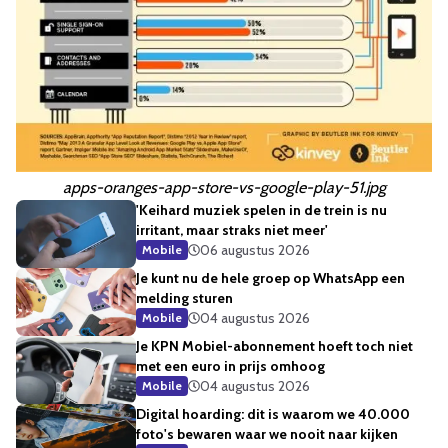
apps-oranges-app-store-vs-google-play-51.jpg
'Keihard muziek spelen in de trein is nu
irritant, maar straks niet meer'
06 augustus 2026
Mobile
Je kunt nu de hele groep op WhatsApp een
melding sturen
04 augustus 2026
Mobile
Je KPN Mobiel-abonnement hoeft toch niet
met een euro in prijs omhoog
04 augustus 2026
Mobile
Digital hoarding: dit is waarom we 40.000
foto's bewaren waar we nooit naar kijken