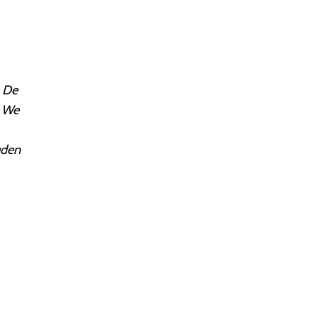
. De
. We
uden