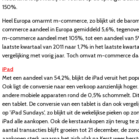
150%.
Heel Europa omarmt m-commerce, zo blijkt uit de barome
commerce aandeel in Europa gemiddeld 5,6%, tegenover 2
m-commerce aandeel met 105%, tot een aandeel van 5%
laatste kwartaal van 2011 naar 1,7% in het laatste kwart
vergelijking met vorig jaar. Toch omvat m-commerce daa
iPad
Met een aandeel van 54,2%, blijkt de iPad veruit het po
Ook ligt de conversie naar een verkoop aanzienlijk hoger.
andere mobiele apparaten rond de 0,5% schommelt. Dit
een tablet. De conversie van een tablet is dan ook verge
op 'iPad Sundays', zo blijkt uit de wekelijkse pieken o
iPad alle aankopen. Ook de kerstaankopen zijn terug te z
aantal transacties blijft groeien tot 21 december, de zon
aankopen sterk, waarna het zich vlak na Kerst weer herste