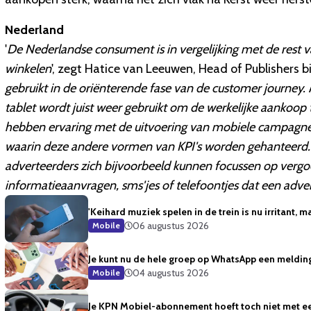
Nederland
'
De Nederlandse consument is in vergelijking met de rest 
winkelen
', zegt Hatice van Leeuwen, Head of Publishers bi
gebruikt in de oriënterende fase van de customer journey. 
tablet wordt juist weer gebruikt om de werkelijke aankoo
hebben ervaring met de uitvoering van mobiele campagnes
waarin deze andere vormen van KPI's worden gehanteerd. 
adverteerders zich bijvoorbeeld kunnen focussen op verg
informatieaanvragen, sms'jes of telefoontjes dat een adver
'Keihard muziek spelen in de trein is nu irritant, m
06 augustus 2026
Mobile
Je kunt nu de hele groep op WhatsApp een meldin
04 augustus 2026
Mobile
Je KPN Mobiel-abonnement hoeft toch niet met ee