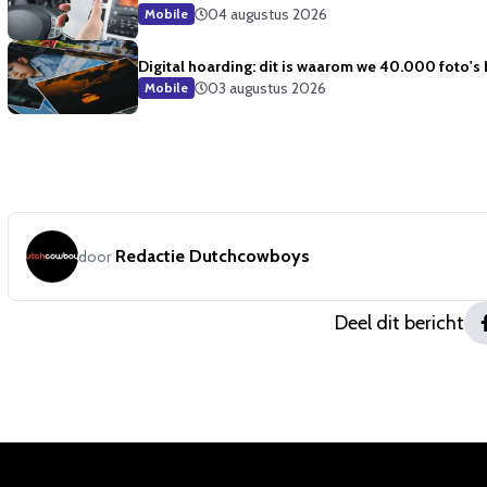
04 augustus 2026
Mobile
Digital hoarding: dit is waarom we 40.000 foto's
03 augustus 2026
Mobile
Redactie Dutchcowboys
door
Deel dit bericht