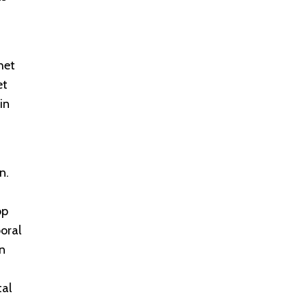
het
et
in
n.
op
oral
n
tal