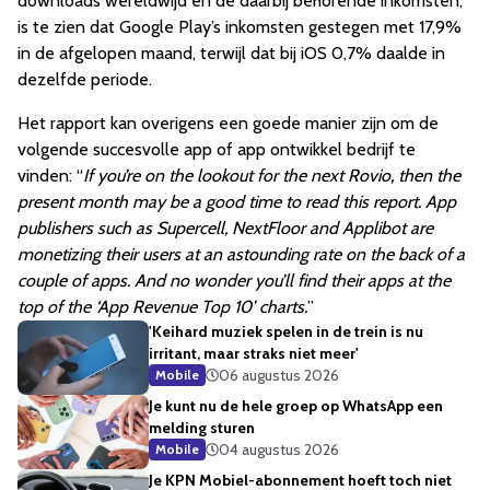
downloads wereldwijd en de daarbij behorende inkomsten,
is te zien dat Google Play’s inkomsten gestegen met 17,9%
in de afgelopen maand, terwijl dat bij iOS 0,7% daalde in
dezelfde periode.
Het rapport kan overigens een goede manier zijn om de
volgende succesvolle app of app ontwikkel bedrijf te
vinden: “
If you’re on the lookout for the next Rovio, then the
present month may be a good time to read this report. App
publishers such as Supercell, NextFloor and Applibot are
monetizing their users at an astounding rate on the back of a
couple of apps. And no wonder you’ll find their apps at the
top of the ‘App Revenue Top 10’ charts.
”
'Keihard muziek spelen in de trein is nu
irritant, maar straks niet meer'
06 augustus 2026
Mobile
Je kunt nu de hele groep op WhatsApp een
melding sturen
04 augustus 2026
Mobile
Je KPN Mobiel-abonnement hoeft toch niet