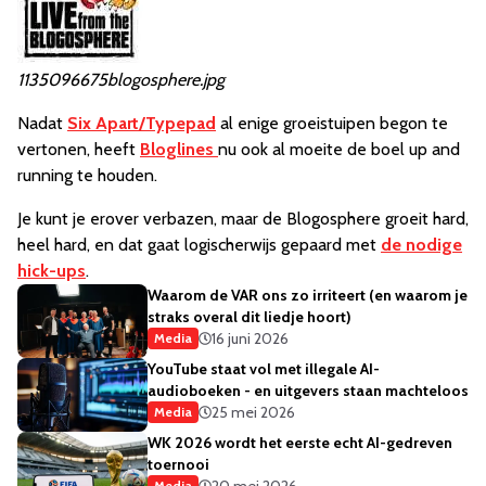
1135096675blogosphere.jpg
Nadat
Six Apart/Typepad
al enige groeistuipen begon te
vertonen, heeft
Bloglines
nu ook al moeite de boel up and
running te houden.
Je kunt je erover verbazen, maar de Blogosphere groeit hard,
heel hard, en dat gaat logischerwijs gepaard met
de nodige
hick-ups
.
Waarom de VAR ons zo irriteert (en waarom je
straks overal dit liedje hoort)
16 juni 2026
Media
YouTube staat vol met illegale AI-
audioboeken - en uitgevers staan machteloos
25 mei 2026
Media
WK 2026 wordt het eerste echt AI-gedreven
toernooi
20 mei 2026
Media