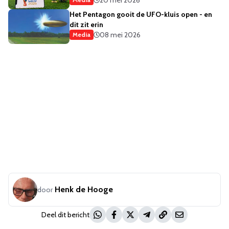
Het Pentagon gooit de UFO-kluis open - en
dit zit erin
08 mei 2026
Media
Henk de Hooge
door
Deel dit bericht