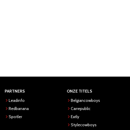
PARTNERS
ONZE TITELS
Leadinfo
Belgiancowboys
Redbanana
Carrepublic
Spotler
Eatly
Stylecowboys