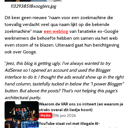
1132938518xooglers.jpg
Dit keer geen nieuwe "naam voor een zoekmachine die
toevallig verdacht veel qua naam lijkt op die bekende
zoekmachine" maar
een weblog
van fanatieke ex-Google
werknemers die behoefte hebben om samen via het web
even stoom af te blazen. Uiteraard gaat hun berichtgeving
ook over Googe.
"
Jeez, this blog is getting ugly. I've always wanted to try
AdSense so I opened an account and used the Blogger
interface to do it. I thought the ads would show up in the right
hand column, tastefully tucked in below the "I power Blogger"
button. But above the posts? That's not helping this page's
architectural purity.
Waarom de VAR ons zo irriteert (en waarom je
straks overal dit liedje hoort)
16 juni 2026
Media
YouTube staat vol met illegale AI-