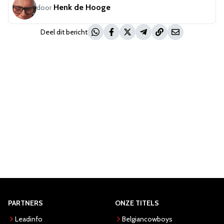
Henk de Hooge
door
Deel dit bericht
PARTNERS
ONZE TITELS
Leadinfo
Belgiancowboys