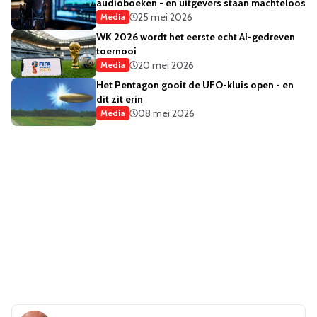
audioboeken - en uitgevers staan machteloos
25 mei 2026
Media
WK 2026 wordt het eerste echt AI-gedreven
toernooi
20 mei 2026
Media
Het Pentagon gooit de UFO-kluis open - en
dit zit erin
08 mei 2026
Media