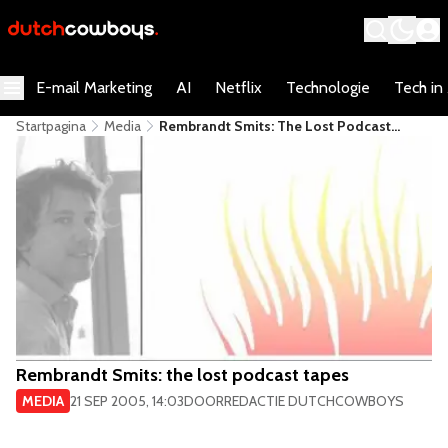
E-mail Marketing
AI
Netflix
Technologie
Tech in
Startpagina
Media
Rembrandt Smits: The Lost Podcast
Tapes
Rembrandt Smits: the lost podcast tapes
MEDIA
21 SEP 2005, 14:03
DOOR
REDACTIE DUTCHCOWBOYS