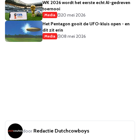
WK 2026 wordt het eerste echt AI-gedreven
toernooi
20 mei 2026
Media
Het Pentagon gooit de UFO-kluis open - en
dit zit erin
08 mei 2026
Media
Redactie Dutchcowboys
door