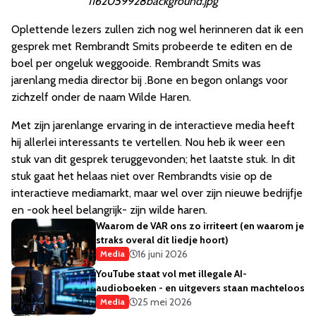
1162059928background.jpg
Oplettende lezers zullen zich nog wel herinneren dat ik een
gesprek met Rembrandt Smits probeerde te editen en de
boel per ongeluk weggooide. Rembrandt Smits was
jarenlang media director bij .Bone en begon onlangs voor
zichzelf onder de naam Wilde Haren.
Met zijn jarenlange ervaring in de interactieve media heeft
hij allerlei interessants te vertellen. Nou heb ik weer een
stuk van dit gesprek teruggevonden; het laatste stuk. In dit
stuk gaat het helaas niet over Rembrandts visie op de
interactieve mediamarkt, maar wel over zijn nieuwe bedrijfje
en -ook heel belangrijk- zijn wilde haren.
Waarom de VAR ons zo irriteert (en waarom je
straks overal dit liedje hoort)
16 juni 2026
Media
YouTube staat vol met illegale AI-
audioboeken - en uitgevers staan machteloos
25 mei 2026
Media