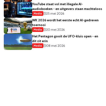
YouTube staat vol met illegale AI-
audioboeken - en uitgevers staan machteloos
25 mei 2026
Media
WK 2026 wordt het eerste echt AI-gedreven
toernooi
20 mei 2026
Media
Het Pentagon gooit de UFO-kluis open - en
dit zit erin
08 mei 2026
Media