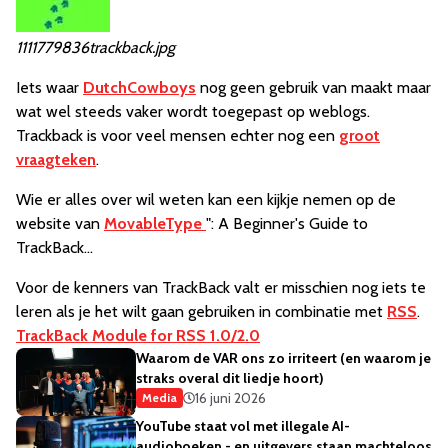
1111779836trackback.jpg
Iets waar
DutchCowboys
nog geen gebruik van maakt maar
wat wel steeds vaker wordt toegepast op weblogs.
Trackback is voor veel mensen echter nog een
groot
vraagteken
.
Wie er alles over wil weten kan een kijkje nemen op de
website van
MovableType
": A Beginner's Guide to
TrackBack...
Voor de kenners van TrackBack valt er misschien nog iets te
leren als je het wilt gaan gebruiken in combinatie met
RSS
.
TrackBack Module for RSS 1.0/2.0
Waarom de VAR ons zo irriteert (en waarom je
straks overal dit liedje hoort)
16 juni 2026
Media
YouTube staat vol met illegale AI-
audioboeken - en uitgevers staan machteloos