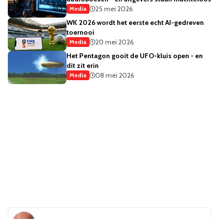
25 mei 2026
Media
WK 2026 wordt het eerste echt AI-gedreven
toernooi
20 mei 2026
Media
Het Pentagon gooit de UFO-kluis open - en
dit zit erin
08 mei 2026
Media