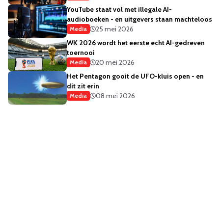
YouTube staat vol met illegale AI-
audioboeken - en uitgevers staan machteloos
25 mei 2026
Media
WK 2026 wordt het eerste echt AI-gedreven
toernooi
20 mei 2026
Media
Het Pentagon gooit de UFO-kluis open - en
dit zit erin
08 mei 2026
Media