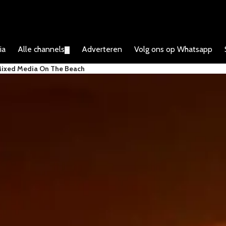
ia
Alle channels
Adverteren
Volg ons op Whatsapp
▼
Mixed Media On The Beach