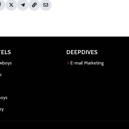
TELS
DEEPDIVES
owboys
E-mail Marketing
c
boys
ey