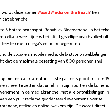
’ wordt deze zomer ‘
Mixed Media on the Beach
’. Een
icatiebranche.
xte & hotste beachspot, Republiek Bloemendaal in het tek
 elkaar weer tijdens het altijd gezellige beachvolleyball 
 & feesten met collega’s en branchegenoten.
rond de sociale & mobile media, de laatste ontwikkelingen
acht dat de maximale bezetting van 800 personen snel
ing met een aantal enthousiaste partners groots uit om 1
ement neer te zetten dat uniek is in zijn soort en de komen
venement in de mediabranche. Met alle ontwikkelingen in
m van een puur reclame georiënteerd evenement over te
ranche, offline en online, welkom zijn. Dit wordt direct