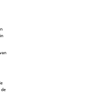
en
in
 van
9
de
 de