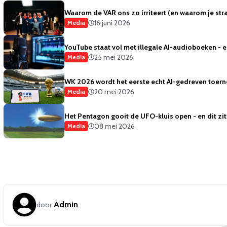
Waarom de VAR ons zo irriteert (en waarom je strak
16 juni 2026
Media
YouTube staat vol met illegale AI-audioboeken - 
25 mei 2026
Media
WK 2026 wordt het eerste echt AI-gedreven toern
20 mei 2026
Media
Het Pentagon gooit de UFO-kluis open - en dit zit
08 mei 2026
Media
Admin
door