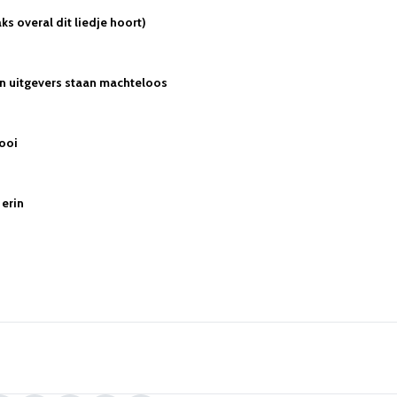
s overal dit liedje hoort)
en uitgevers staan machteloos
ooi
 erin