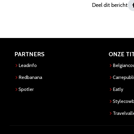
Deel dit bericht
PARTNERS
ONZE TI
Leadinfo
Belgianc
Redbanana
Carrepubli
Spotler
Eatly
Stylecow
Travelvall