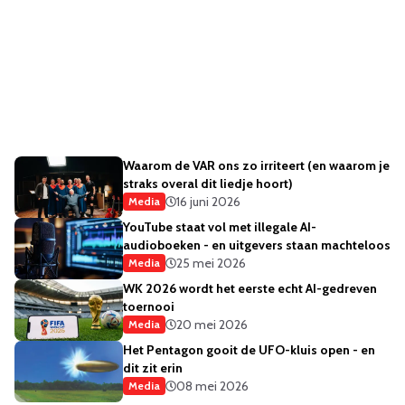
Waarom de VAR ons zo irriteert (en waarom je
straks overal dit liedje hoort)
16 juni 2026
Media
YouTube staat vol met illegale AI-
audioboeken - en uitgevers staan machteloos
25 mei 2026
Media
WK 2026 wordt het eerste echt AI-gedreven
toernooi
20 mei 2026
Media
Het Pentagon gooit de UFO-kluis open - en
dit zit erin
08 mei 2026
Media