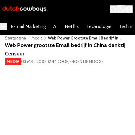
E-mail Marketing
AI
Netflix
Technologie
Tech in
Startpagina
Media
Web Power Grootste Email Bedrijf In
China Dankzij Censuur
Web Power grootste Email bedrijf in China dankzij
Censuur
MEDIA
03 MRT 2010, 12:44
DOOR
JEROEN DE HOOGE