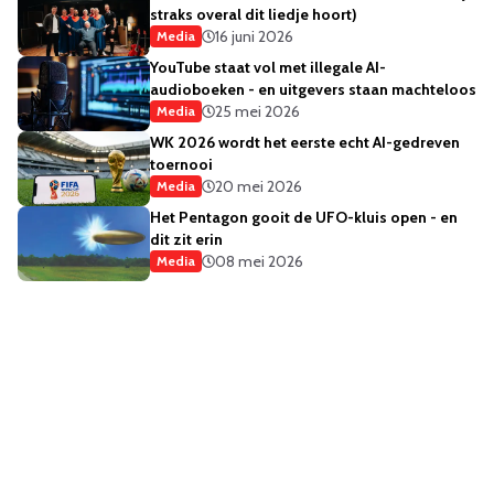
straks overal dit liedje hoort)
16 juni 2026
Media
YouTube staat vol met illegale AI-
audioboeken - en uitgevers staan machteloos
25 mei 2026
Media
WK 2026 wordt het eerste echt AI-gedreven
toernooi
20 mei 2026
Media
Het Pentagon gooit de UFO-kluis open - en
dit zit erin
08 mei 2026
Media