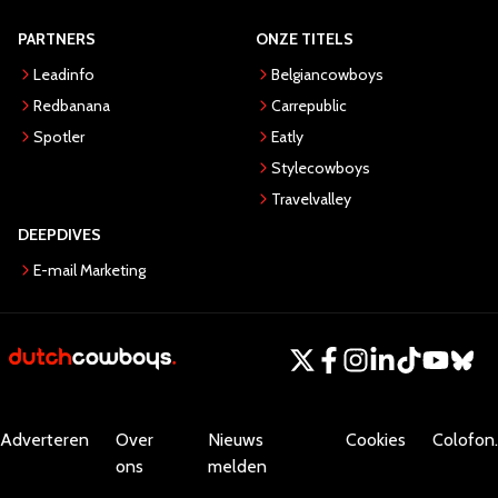
PARTNERS
ONZE TITELS
Leadinfo
Belgiancowboys
Redbanana
Carrepublic
Spotler
Eatly
Stylecowboys
Travelvalley
DEEPDIVES
E-mail Marketing
Adverteren
Over
Nieuws
Cookies
Colofon.
ons
melden