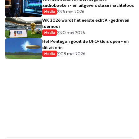
audioboeken - en uitgevers staan machteloos
25 mei 2026
Media
WK 2026 wordt het eerste echt AI-gedreven
toernooi
20 mei 2026
Media
Het Pentagon gooit de UFO-kluis open - en
dit zit erin
08 mei 2026
Media