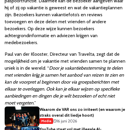
paspoortfunctie. Daarmee kan de bezoeker aangeven waar
hij of zij op vakantie is geweest en wat de vakantieplannen
zijn. Bezoekers kunnen vakantiefoto’s en reviews
toevoegen en deze delen met vrienden of andere
bezoekers. Op deze wijze kunnen bezoekers
achtergrondinformatie en adviezen krijgen van
medebezoekers.
Paul van der Klooster, Directeur van Travelta, zegt dat de
mogelijkheid om je vakantie met vrienden samen te plannen
uniek is in de wereld. “
Door je vakantiebestemming te delen
met vrienden krijg je samen het aanbod van reizen te zien en
kan de voorpret al beginnen door via groepsberichten met
elkaar te overleggen. Ook kan je elkaar wijzen op specifieke
aanbiedingen en dingen die je wilt bezoeken of echt niet
moet vergeten.
”
Waarom de VAR ons zo irriteert (en waarom je
straks overal dit liedje hoort)
16 juni 2026
Media
YouTube staat vol met illegale AI-