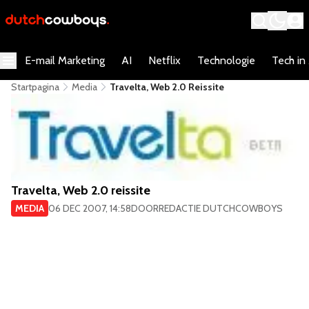
E-mail Marketing
AI
Netflix
Technologie
Tech in
Startpagina
Media
Travelta, Web 2.0 Reissite
Travelta, Web 2.0 reissite
MEDIA
06 DEC 2007, 14:58
DOOR
REDACTIE DUTCHCOWBOYS