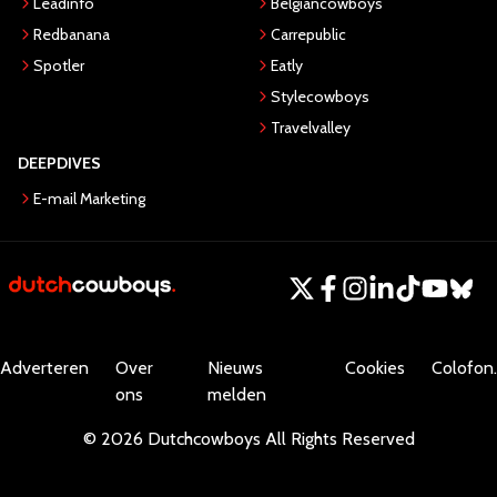
Leadinfo
Belgiancowboys
Redbanana
Carrepublic
Spotler
Eatly
Stylecowboys
Travelvalley
DEEPDIVES
E-mail Marketing
Adverteren
Over
Nieuws
Cookies
Colofon.
ons
melden
©
2026
Dutchcowboys
All Rights Reserved