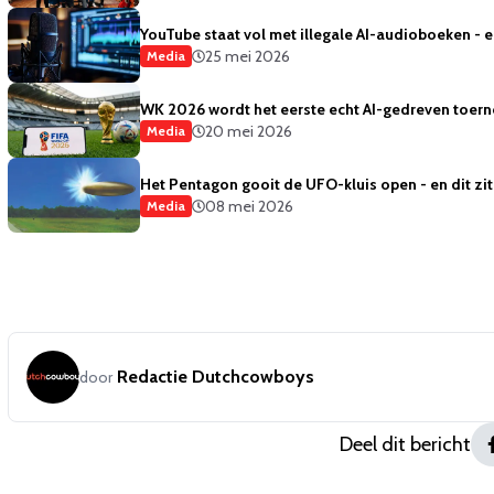
YouTube staat vol met illegale AI-audioboeken - 
25 mei 2026
Media
WK 2026 wordt het eerste echt AI-gedreven toern
20 mei 2026
Media
Het Pentagon gooit de UFO-kluis open - en dit zit
08 mei 2026
Media
Redactie Dutchcowboys
door
Deel dit bericht