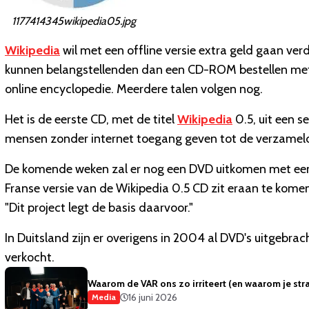
1177414345wikipedia05.jpg
Wikipedia
wil met een offline versie extra geld gaan ve
kunnen belangstellenden dan een CD-ROM bestellen met
online encyclopedie. Meerdere talen volgen nog.
Het is de eerste CD, met de titel
Wikipedia
0.5, uit een s
mensen zonder internet toegang geven tot de verzameld
De komende weken zal er nog een DVD uitkomen met een 
Franse versie van de Wikipedia 0.5 CD zit eraan te komen
"Dit project legt de basis daarvoor."
In Duitsland zijn er overigens in 2004 al DVD's uitgebrac
verkocht.
Waarom de VAR ons zo irriteert (en waarom je strak
16 juni 2026
Media