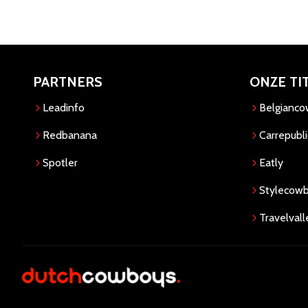
PARTNERS
ONZE TI
Leadinfo
Belgianc
Redbanana
Carrepubli
Spotler
Eatly
Stylecow
Travelvall