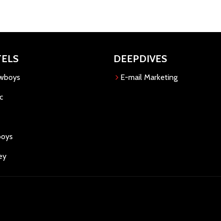
TELS
DEEPDIVES
owboys
E-mail Marketing
c
boys
ey