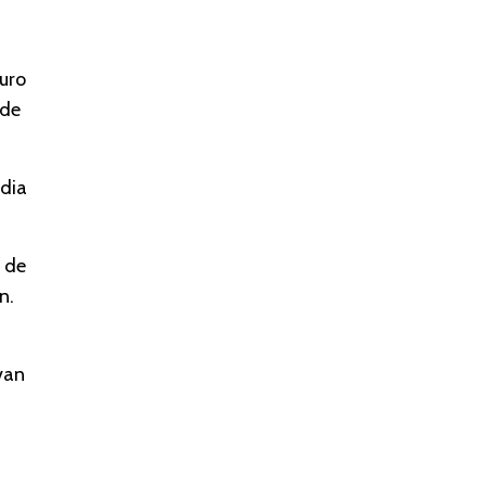
euro
de
edia
 de
n.
van