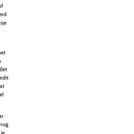
of
eid
sje
het
n
(let
edit
at
el
ar
 nog
 je