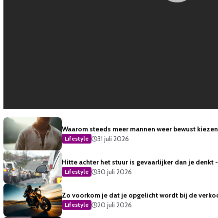
Waarom steeds meer mannen weer bewust kiezen 
31 juli 2026
Lifestyle
Hitte achter het stuur is gevaarlijker dan je denkt
30 juli 2026
Lifestyle
Zo voorkom je dat je opgelicht wordt bij de verko
20 juli 2026
Lifestyle