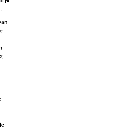
n je
.
van
De
n
og
t
Je