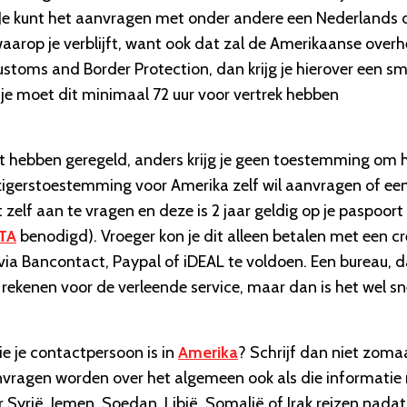
er. Je kunt het aanvragen met onder andere een Nederlands 
waarop je verblijft, want ook dat zal de Amerikaanse overh
Customs and Border Protection, dan krijg je hierover een sm
: je moet dit minimaal 72 uur voor vertrek hebben
t hebben geregeld, anders krijg je geen toestemming om 
eizigerstoestemming voor Amerika zelf wil aanvragen of ee
elf aan te vragen en deze is 2 jaar geldig op je paspoort 
TA
benodigd). Vroeger kon je dit alleen betalen met een cr
via Bancontact, Paypal of iDEAL te voldoen. Een bureau, d
f rekenen voor de verleende service, maar dan is het wel sn
ie je contactpersoon is in
Amerika
? Schrijf dan niet zoma
aanvragen worden over het algemeen ook als die informatie
yrië, Jemen, Soedan, Libië, Somalië of Irak reizen nadat