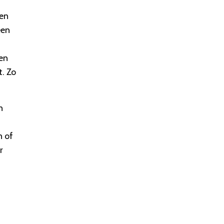
ven
een
nen
t. Zo
n
n of
r