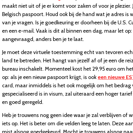
maakt niet uit of je er komt voor zaken of voor je plezi
Belgisch paspoort. Houd ook bij de hand wat je adres is 
van je vragen. Is je goedkeuring er doorheen bij de U.S. 
en een e-mail. Vaak is dit al binnen een dag, maar let op
aangevraagd, anders ben je te laat.
Je moet deze virtuele toestemming echt van tevoren ech
land te betreden. Het hangt van jezelf af of je een de r
bureau inschakelt. Momenteel kost het 29,95 euro om het z
op: als je een nieuw paspoort krijgt, is ook
een nieuwe ES
card, maar inmiddels is het ook mogelijk om het bedrag 
gespecialiseerd is in visum, zal uiteraard een hoger tarie
en goed geregeld.
Heb je trouwens nog geen idee waar je zal verblijven of w
iets op. Het is beter om die velden leeg te laten. Deze 
mist alsnog goedgekeurd. Mocht je trouwens alsnog naar S