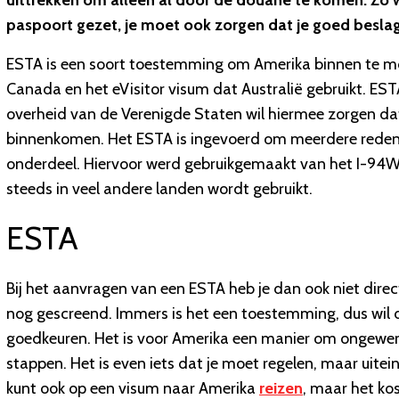
uittrekken om alleen al door de douane te komen. Zo wo
paspoort gezet, je moet ook zorgen dat je goed beslag
ESTA is een soort toestemming om Amerika binnen te moge
Canada en het eVisitor visum dat Australië gebruikt. EST
overheid van de Verenigde Staten wil hiermee zorgen dat
binnenkomen. Het ESTA is ingevoerd om meerdere redene
onderdeel. Hiervoor werd gebruikgemaakt van het I-94W-f
steeds in veel andere landen wordt gebruikt.
ESTA
Bij het aanvragen van een ESTA heb je dan ook niet dire
nog gescreend. Immers is het een toestemming, dus wil d
goedkeuren. Het is voor Amerika een manier om ongewenst
stappen. Het is even iets dat je moet regelen, maar uiteind
kunt ook op een visum naar Amerika
reizen
, maar het ko