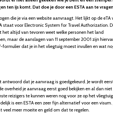
rdt er niet alleen gekeken wie je bent en een stempel i
en ten ijs komt. Dat doe je door een ESTA aan te vragen
n die je via een website aanvraagt. Het lijkt op de eTA 
A staat voor Electronic System for Travel Authorization. 
 het altijd van tevoren weet welke personen het land
n, maar de aanslagen van 11 september 2001 zijn hierva
ormulier dat je in het vliegtuig moest invullen en wat n
ct antwoord dat je aanvraag is goedgekeurd. Je wordt eers
e overheid je aanvraag eerst goed bekijken en al dan niet
e reizigers te kunnen weren nog voor ze op het vliegtuig
elijk is een ESTA een zeer fijn alternatief voor een visum. 
st veel meer moeite en geld om dat te regelen.