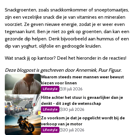
Snackgroenten, zoals snackkomkommer of snoeptomaatjes,
zijn een vezelrijke snack die je van vitamines en mineralen
voorziet. Ze geven nieuwe energie, zodat je er weer even
tegenaan kunt. Ben je niet zo gek op groenten, dan kan een
gezonde dip helpen. Denk bijvoorbeeld aan hummus of een
dip van yoghurt, olijfolie en gedroogde kruiden.
Wat snack jij op kantoor? Deel het hieronder in de reacties!
Deze blogpost is geschreven door Annemiek, Puur Figuur.
Waarom steeds meer mannen weer bewust
kiezen voor linnen
31 juli 2026
Lifestyle
Hitte achter het stuur is gevaarlijker dan je
denkt - dit zegt de wetenschap
30 juli 2026
Lifestyle
Zo voorkom je dat je opgelicht wordt bij de
verkoop van je motor
20 juli 2026
Lifestyle