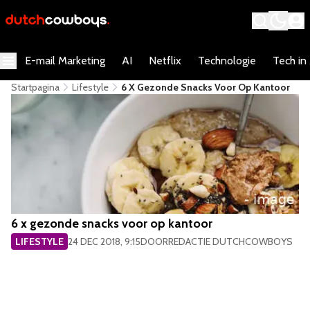
E-mail Marketing
AI
Netflix
Technologie
Tech in
Startpagina
Lifestyle
​6 X Gezonde Snacks Voor Op Kantoor
​6 x gezonde snacks voor op kantoor
LIFESTYLE
24 DEC 2018, 9:15
DOOR
REDACTIE DUTCHCOWBOYS