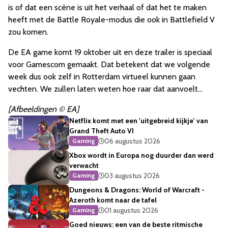
is of dat een scène is uit het verhaal of dat het te maken
heeft met de Battle Royale-modus die ook in Battlefield V
zou komen.
De EA game komt 19 oktober uit en deze trailer is speciaal
voor Gamescom gemaakt. Dat betekent dat we volgende
week dus ook zelf in Rotterdam virtueel kunnen gaan
vechten. We zullen laten weten hoe raar dat aanvoelt...
[Afbeeldingen © EA]
Netflix komt met een 'uitgebreid kijkje' van
Grand Theft Auto VI
06 augustus 2026
Gaming
Xbox wordt in Europa nog duurder dan werd
verwacht
03 augustus 2026
Gaming
Dungeons & Dragons: World of Warcraft -
Azeroth komt naar de tafel
01 augustus 2026
Gaming
Goed nieuws: een van de beste ritmische