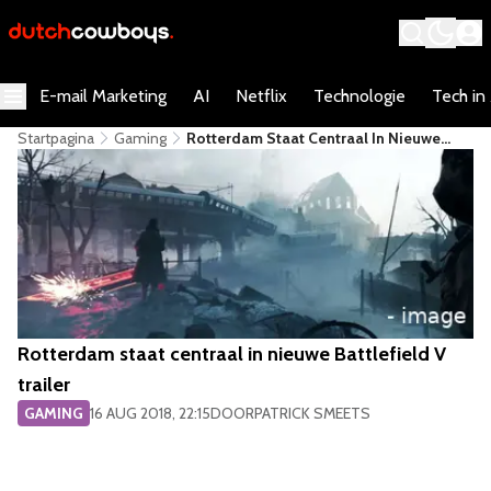
E-mail Marketing
AI
Netflix
Technologie
Tech in
Startpagina
Gaming
Rotterdam Staat Centraal In Nieuwe
Battlefield V Trailer
Rotterdam staat centraal in nieuwe Battlefield V
trailer
GAMING
16 AUG 2018, 22:15
DOOR
PATRICK SMEETS