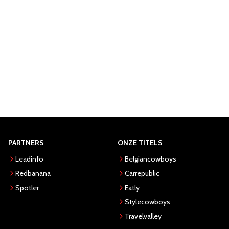
PARTNERS
ONZE TITELS
Leadinfo
Belgiancowboys
Redbanana
Carrepublic
Spotler
Eatly
Stylecowboys
Travelvalley