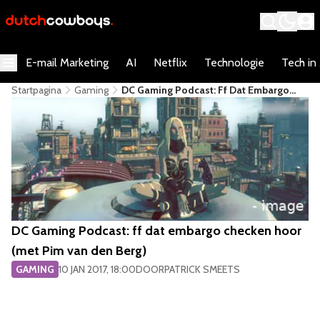
E-mail Marketing
AI
Netflix
Technologie
Tech in
Startpagina
Gaming
DC Gaming Podcast: Ff Dat Embargo
Checken Hoor (met Pim Van Den Berg)
DC Gaming Podcast: ff dat embargo checken hoor
(met Pim van den Berg)
GAMING
10 JAN 2017, 18:00
DOOR
PATRICK SMEETS