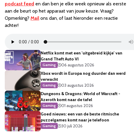
podcast feed
en dan ben je elke week opnieuw als eerste
aan de beurt op het apparaat van jouw keuze. Vraag?
Opmerking?
Mail
ons dan, of laat hieronder een reactie
achter!
Netflix komt met een 'uitgebreid kijkje' van
Grand Theft Auto VI
06 augustus 2026
Gaming
Xbox wordt in Europa nog duurder dan werd
verwacht
03 augustus 2026
Gaming
Dungeons & Dragons: World of Warcraft -
Azeroth komt naar de tafel
01 augustus 2026
Gaming
Goed nieuws: een van de beste ritmische
puzzelgames komt naar je telefoon
30 juli 2026
Gaming