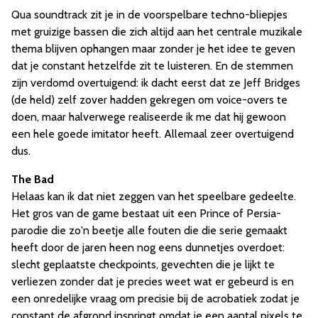
Qua soundtrack zit je in de voorspelbare techno-bliepjes
met gruizige bassen die zich altijd aan het centrale muzikale
thema blijven ophangen maar zonder je het idee te geven
dat je constant hetzelfde zit te luisteren. En de stemmen
zijn verdomd overtuigend: ik dacht eerst dat ze Jeff Bridges
(de held) zelf zover hadden gekregen om voice-overs te
doen, maar halverwege realiseerde ik me dat hij gewoon
een hele goede imitator heeft. Allemaal zeer overtuigend
dus.
The Bad
Helaas kan ik dat niet zeggen van het speelbare gedeelte.
Het gros van de game bestaat uit een Prince of Persia-
parodie die zo'n beetje alle fouten die die serie gemaakt
heeft door de jaren heen nog eens dunnetjes overdoet:
slecht geplaatste checkpoints, gevechten die je lijkt te
verliezen zonder dat je precies weet wat er gebeurd is en
een onredelijke vraag om precisie bij de acrobatiek zodat je
constant de afgrond inspringt omdat je een aantal pixels te