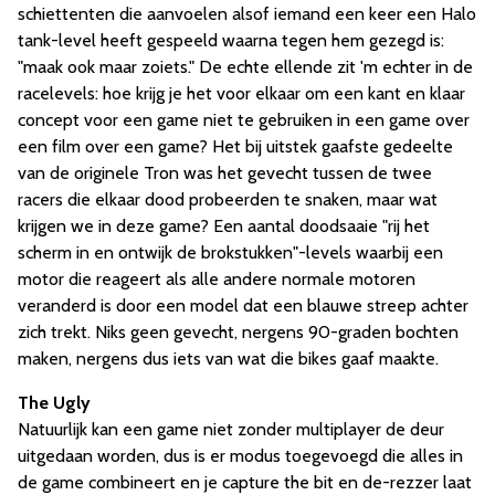
schiettenten die aanvoelen alsof iemand een keer een Halo
tank-level heeft gespeeld waarna tegen hem gezegd is:
"maak ook maar zoiets." De echte ellende zit 'm echter in de
racelevels: hoe krijg je het voor elkaar om een kant en klaar
concept voor een game niet te gebruiken in een game over
een film over een game? Het bij uitstek gaafste gedeelte
van de originele Tron was het gevecht tussen de twee
racers die elkaar dood probeerden te snaken, maar wat
krijgen we in deze game? Een aantal doodsaaie "rij het
scherm in en ontwijk de brokstukken"-levels waarbij een
motor die reageert als alle andere normale motoren
veranderd is door een model dat een blauwe streep achter
zich trekt. Niks geen gevecht, nergens 90-graden bochten
maken, nergens dus iets van wat die bikes gaaf maakte.
The Ugly
Natuurlijk kan een game niet zonder multiplayer de deur
uitgedaan worden, dus is er modus toegevoegd die alles in
de game combineert en je capture the bit en de-rezzer laat