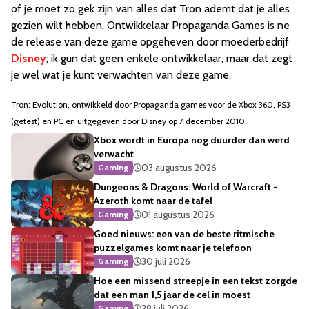
of je moet zo gek zijn van alles dat Tron ademt dat je alles
gezien wilt hebben. Ontwikkelaar Propaganda Games is ne
de release van deze game opgeheven door moederbedrijf
Disney
; ik gun dat geen enkele ontwikkelaar, maar dat zegt
je wel wat je kunt verwachten van deze game.
Tron: Evolution, ontwikkeld door Propaganda games voor de Xbox 360, PS3
(getest) en PC en uitgegeven door Disney op 7 december 2010.
Xbox wordt in Europa nog duurder dan werd
verwacht
03 augustus 2026
Gaming
Dungeons & Dragons: World of Warcraft -
Azeroth komt naar de tafel
01 augustus 2026
Gaming
Goed nieuws: een van de beste ritmische
puzzelgames komt naar je telefoon
30 juli 2026
Gaming
Hoe een missend streepje in een tekst zorgde
dat een man 1,5 jaar de cel in moest
28 juli 2026
Gaming