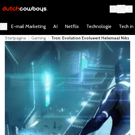
E-mail Marketing
AI
Netflix
Technologie
Tech in
Startpagina
Gaming
Tron: Evolution Evolueert Helemaal Niks