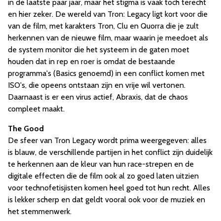
in de laatste paar jaar, maar het stigma is vaak toch terecht
en hier zeker. De wereld van Tron: Legacy ligt kort voor die
van de film, met karakters Tron, Clu en Quorra die je zult
herkennen van de nieuwe film, maar waarin je meedoet als
de system monitor die het systeem in de gaten moet
houden dat in rep en roer is omdat de bestaande
programma's (Basics genoemd) in een conflict komen met
ISO's, die opeens ontstaan zijn en vrije wil vertonen.
Daarnaast is er een virus actief, Abraxis, dat de chaos
compleet maakt.
The Good
De sfeer van Tron Legacy wordt prima weergegeven: alles
is blauw, de verschillende partijen in het conflict zijn duidelijk
te herkennen aan de kleur van hun race-strepen en de
digitale effecten die de film ook al zo goed laten uitzien
voor technofetisjisten komen heel goed tot hun recht. Alles
is lekker scherp en dat geldt vooral ook voor de muziek en
het stemmenwerk.