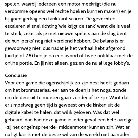
spelen, waarbij iedereen een motor meekrijgt (die nu
verdomme opeens wel rechte hoeken kunnen maken) en je
bij goed gedrag een tank kunt scoren. De gevechten
escaleren al snel richting 'wie krijgt de tank' want die is veel
te sterk, zeker als je met nieuwe spelers aan de slag bent
de hun 'perks' nog niet verdiend hebben. De balans is er
gewoonweg niet, dus nadat je het verhaal hebt afgerond
(uurtje of 7,8) ben je na een avond of twee ook klaar met de
online portie. En jij niet alleen, gezien de nu al lege lobby's.
Conclusie
Voor een game die ogenschijnlijk zo zijn best heeft gedaan
om het bronmateriaal eer aan te doen is het nogal zonde
om de deur uit te moeten gaan zonder af te zijn. Want dat
er simpelweg geen tijd is geweest om de kinken uit de
digitale kabel te halen, dat wil ik geloven. Was dat wel
gebeurd, dan had deze game in ieder geval een hele aardige
-zij het ongeïnspireerde- middenmoter kunnen zijn. Wat er
nu ligt kan ik met de beste wil van de wereld niet aanraden,