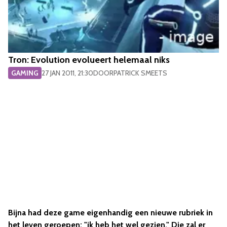
Tron: Evolution evolueert helemaal niks
GAMING
27 JAN 2011, 21:30
DOOR
PATRICK SMEETS
Bijna had deze game eigenhandig een nieuwe rubriek in
het leven geroepen: "ik heb het wel gezien." Die zal er