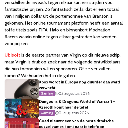
verschillende niveau’s tegen elkaar kunnen strijden voor
fantastische prijzen. Zo fantastisch zelfs, dat er een totaal
van 1 miljoen dollar uit de portemonnee van Branson is
gekomen. Het online tournament platform heeft een aantal
toffe titels zoals FIFA, Halo en binnenkort Modnation
Racers waarin online tegen elkaar gestreden kan worden
voor prijzen.
Ubisoft
is de eerste partner van Virgin op dit nieuwe schip,
maar Virgin is druk op zoek naar de volgende ontwikkelaars
die hun toernooien willen sponsoren. Of ze ver zullen
komen? We houden het in de gaten.
Xbox wordt in Europa nog duurder dan werd
verwacht
03 augustus 2026
Gaming
Dungeons & Dragons: World of Warcraft -
Azeroth komt naar de tafel
01 augustus 2026
Gaming
Goed nieuws: een van de beste ritmische
puzzelgames komt naar je telefoon