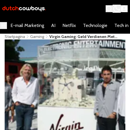
E-mail Marketing
AI
Netflix
Technologie
Tech in
Startpagina
Gaming
Virgin Gaming: Geld Verdienen Met
Gamen?