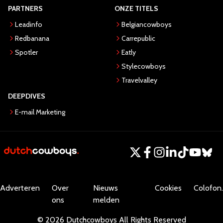
PARTNERS
ONZE TITELS
Leadinfo
Belgiancowboys
Redbanana
Carrepublic
Spotler
Eatly
Stylecowboys
Travelvalley
DEEPDIVES
E-mail Marketing
Adverteren
Over
Nieuws
Cookies
Colofon.
ons
melden
©
2026
Dutchcowboys
All Rights Reserved