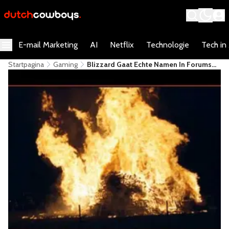
E-mail Marketing
AI
Netflix
Technologie
Tech in
Startpagina
Gaming
Blizzard Gaat Echte Namen In Forums
Afdwingen, Faalt [update]