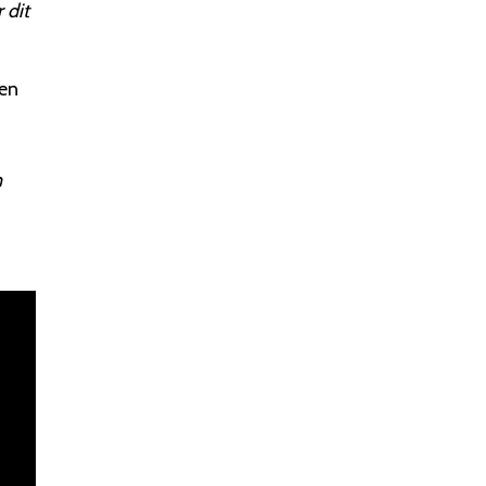
 dit
nen
n