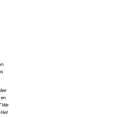
an
ns
dee
 en
 "
We
"
Het