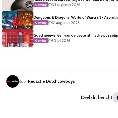
03 augustus 2026
Gaming
Dungeons & Dragons: World of Warcraft - Azeroth 
01 augustus 2026
Gaming
Goed nieuws: een van de beste ritmische puzzelg
30 juli 2026
Gaming
Redactie Dutchcowboys
door
Deel dit bericht