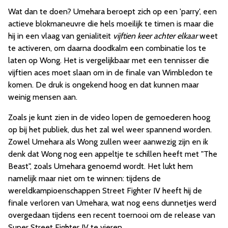
Wat dan te doen? Umehara beroept zich op een 'parry', een
actieve blokmaneuvre die hels moeilijk te timen is maar die
hij in een vlaag van genialiteit
vijftien keer achter elkaar
weet
te activeren, om daarna doodkalm een combinatie los te
laten op Wong. Het is vergelijkbaar met een tennisser die
vijftien aces moet slaan om in de finale van Wimbledon te
komen. De druk is ongekend hoog en dat kunnen maar
weinig mensen aan.
Zoals je kunt zien in de video lopen de gemoederen hoog
op bij het publiek, dus het zal wel weer spannend worden.
Zowel Umehara als Wong zullen weer aanwezig zijn en ik
denk dat Wong nog een appeltje te schillen heeft met "The
Beast", zoals Umehara genoemd wordt. Het lukt hem
namelijk maar niet om te winnen: tijdens de
wereldkampioenschappen Street Fighter IV heeft hij de
finale verloren van Umehara, wat nog eens dunnetjes werd
overgedaan tijdens een recent toernooi om de release van
Super Street Fighter IV te vieren.