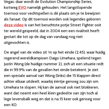
Vegas: daar wordt de Evolution Championship Series,
kortweg
EVO
namelijk gehouden. Het langstlopende
toernooi voor vechtspellen is dè plaats om je te bewijzen
als fanaat. Op dit toernooi worden ook legendes geboren:
deze video
is van het beruchtste potje Street Fighter ooit
ter wereld gespeeld, dat in 2004 een een rivaliteit heeft
gestart die tot op de dag van vandaag nog niet
uitgevochten is.
De angel van de video zit 'm op het einde (2:45), waar huidig
regerend wereldkampioen Daigo Umehara, spelend tegen
Justin Wong (de huidige nummer 2), zich uit een situatie redt
die in 99.9% van de gevallen het einde betekent. Je ziet
een speciale aanval van Wong (links) die 15 klappen direct
achter elkaar uitdeelt, waarbij ééntje genoeg zou zijn om
Umehara te slopen. Hij kan de aanval ook niet blokkeren,
want dat neemt een heel klein gedeelte van zijn toch al
lege levensbalk weg en dat is na 15 keer ook genoeg voor
een KO.