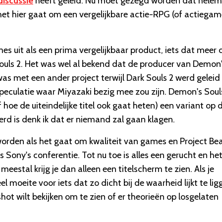
discussie
heeft geleid. Nu moet gezegd worden dat helem
 het hier gaat om een vergelijkbare actie-RPG (of actiegam
s uit als een prima vergelijkbaar product, iets dat meer
ouls 2. Het was wel al bekend dat de producer van Demon
was met een ander project terwijl Dark Souls 2 werd geleid
speculatie waar Miyazaki bezig mee zou zijn. Demon's Soul
 hoe de uiteindelijke titel ook gaat heten) een variant op 
rd is denk ik dat er niemand zal gaan klagen.
worden als het gaat om kwaliteit van games en Project Be
 Sony's conferentie. Tot nu toe is alles een gerucht en he
stal krijg je dan alleen een titelscherm te zien. Als je
moeite voor iets dat zo dicht bij de waarheid lijkt te lig
shot wilt bekijken om te zien of er theorieën op losgelaten