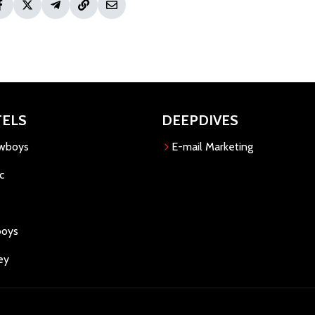
TELS
DEEPDIVES
owboys
E-mail Marketing
c
boys
ey