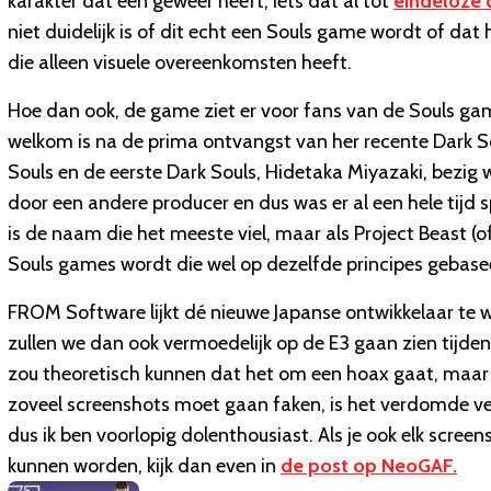
karakter dat een geweer heeft, iets dat al tot
eindeloze 
niet duidelijk is of dit echt een Souls game wordt of dat
die alleen visuele overeenkomsten heeft.
Hoe dan ook, de game ziet er voor fans van de Souls game
welkom is na de prima ontvangst van her recente Dark S
Souls en de eerste Dark Souls, Hidetaka Miyazaki, bezig 
door een andere producer en dus was er al een hele tijd 
is de naam die het meeste viel, maar als Project Beast (of
Souls games wordt die wel op dezelfde principes gebasee
FROM Software lijkt dé nieuwe Japanse ontwikkelaar te 
zullen we dan ook vermoedelijk op de E3 gaan zien tijdens
zou theoretisch kunnen dat het om een hoax gaat, maar mee
zoveel screenshots moet gaan faken, is het verdomde veel 
dus ik ben voorlopig dolenthousiast. Als je ook elk screen
kunnen worden, kijk dan even in
de post op NeoGAF.