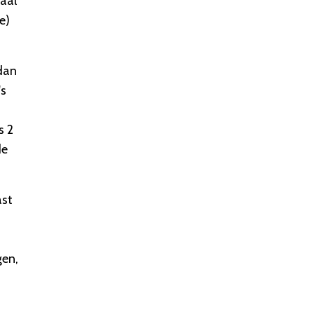
aal
e)
 dan
's
s 2
de
ast
t
gen,