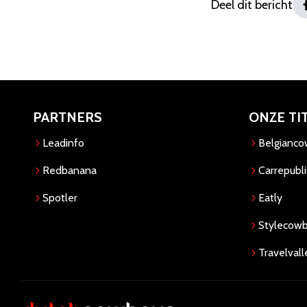
Deel dit bericht
PARTNERS
ONZE TI
Leadinfo
Belgianc
Redbanana
Carrepubli
Spotler
Eatly
Stylecow
Travelvall