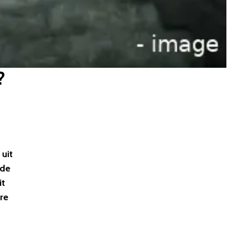
?
 uit
nde
it
re