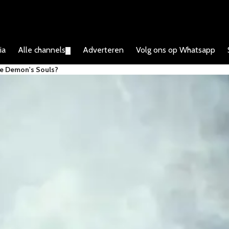
ia
Alle channels
Adverteren
Volg ons op Whatsapp
▼
we Demon's Souls?