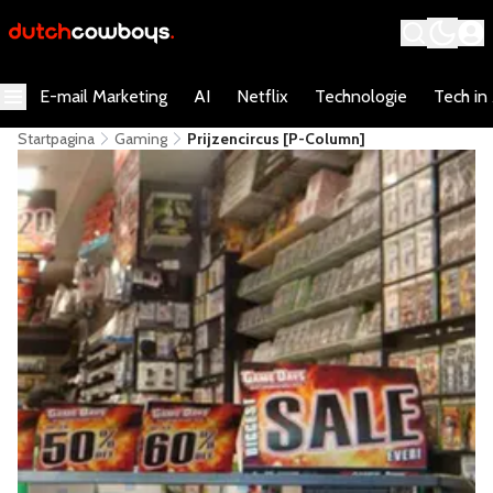
E-mail Marketing
AI
Netflix
Technologie
Tech in
Startpagina
Gaming
Prijzencircus [P-Column]