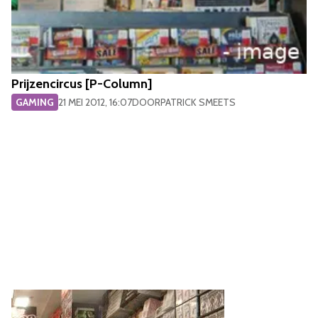
Prijzencircus [P-Column]
GAMING
21 MEI 2012, 16:07
DOOR
PATRICK SMEETS