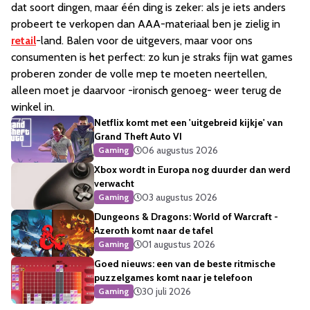
dat soort dingen, maar één ding is zeker: als je iets anders
probeert te verkopen dan AAA-materiaal ben je zielig in
retail
-land. Balen voor de uitgevers, maar voor ons
consumenten is het perfect: zo kun je straks fijn wat games
proberen zonder de volle mep te moeten neertellen,
alleen moet je daarvoor -ironisch genoeg- weer terug de
winkel in.
Netflix komt met een 'uitgebreid kijkje' van
Grand Theft Auto VI
06 augustus 2026
Gaming
Xbox wordt in Europa nog duurder dan werd
verwacht
03 augustus 2026
Gaming
Dungeons & Dragons: World of Warcraft -
Azeroth komt naar de tafel
01 augustus 2026
Gaming
Goed nieuws: een van de beste ritmische
puzzelgames komt naar je telefoon
30 juli 2026
Gaming