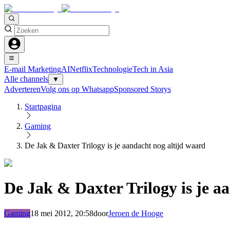
E-mail Marketing
AI
Netflix
Technologie
Tech in Asia
Alle channels
▼
Adverteren
Volg ons op Whatsapp
Sponsored Storys
Startpagina
Gaming
De Jak & Daxter Trilogy is je aandacht nog altijd waard
De Jak & Daxter Trilogy is je a
Gaming
18 mei 2012, 20:58
door
Jeroen de Hooge