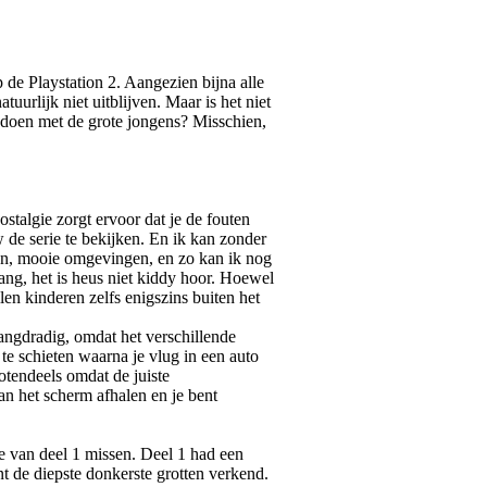
 de Playstation 2. Aangezien bijna alle
uurlijk niet uitblijven. Maar is het niet
n doen met de grote jongens? Misschien,
stalgie zorgt ervoor dat je de fouten
w de serie te bekijken. En ik kan zonder
rmen, mooie omgevingen, en zo kan ik nog
bang, het is heus niet kiddy hoor. Hoewel
len kinderen zelfs enigszins buiten het
langdradig, omdat het verschillende
e schieten waarna je vlug in een auto
rotendeels omdat de juiste
van het scherm afhalen en je bent
me van deel 1 missen. Deel 1 had een
 de diepste donkerste grotten verkend.