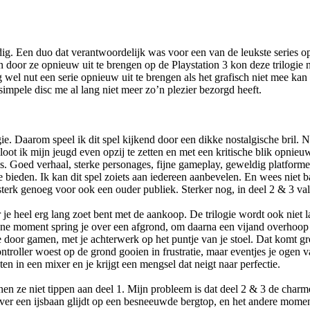
ig. Een duo dat verantwoordelijk was voor een van de leukste series op
door ze opnieuw uit te brengen op de Playstation 3 kon deze trilogie nat
og wel nut een serie opnieuw uit te brengen als het grafisch niet mee ka
 simpele disc me al lang niet meer zo’n plezier bezorgd heeft.
e. Daarom speel ik dit spel kijkend door een dikke nostalgische bril. No
sloot ik mijn jeugd even opzij te zetten en met een kritische blik opnieu
d is. Goed verhaal, sterke personages, fijne gameplay, geweldig platfo
e bieden. Ik kan dit spel zoiets aan iedereen aanbevelen. En wees niet 
al sterk genoeg voor ook een ouder publiek. Sterker nog, in deel 2 & 3 val
 je heel erg lang zoet bent met de aankoop. De trilogie wordt ook niet 
ne moment spring je over een afgrond, om daarna een vijand overhoop t
 je door gamen, met je achterwerk op het puntje van je stoel. Dat komt g
controller woest op de grond gooien in frustratie, maar eventjes je ogen 
en in een mixer en je krijgt een mengsel dat neigt naar perfectie.
nen ze niet tippen aan deel 1. Mijn probleem is dat deel 2 & 3 de char
er een ijsbaan glijdt op een besneeuwde bergtop, en het andere moment