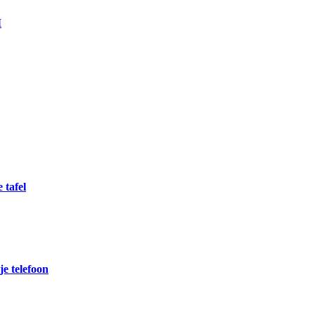
I
 tafel
e telefoon