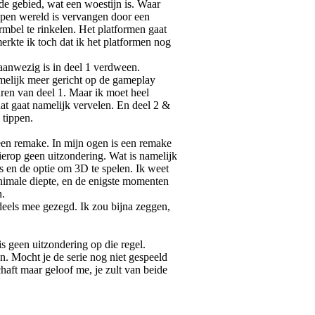
fde gebied, wat een woestijn is. Waar
 open wereld is vervangen door een
mbel te rinkelen. Het platformen gaat
erkte ik toch dat ik het platformen nog
 aanwezig is in deel 1 verdween.
amelijk meer gericht op de gameplay
euren van deel 1. Maar ik moet heel
dat gaat namelijk vervelen. En deel 2 &
 tippen.
 een remake. In mijn ogen is een remake
hierop geen uitzondering. Wat is namelijk
s en de optie om 3D te spelen. Ik weet
inimale diepte, en de enigste momenten
n.
endeels mee gezegd. Ik zou bijna zeggen,
s geen uitzondering op die regel.
en. Mocht je de serie nog niet gespeeld
haft maar geloof me, je zult van beide