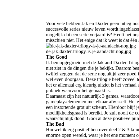
Voor vele hebben Jak en Daxter geen uitleg nod
succesvolle series nieuw leven wordt ingeblazen 
mogelijk dat een serie verjaard is? Heeft het n
misschien niet. Het enige dat ik weet is dat één
de-jak-daxter-trilogy-is-je-aandacht-nog.jpg
The Good
Ik ben opgegroeid met de Jak and Daxter Trilogi
niet ziet in de dingen die je bekijkt. Daarom be
twijfel zeggen dat de serie nog altijd zeer goe
wel even doorgaan. Deze trilogie heeft zoveel t
het er allemaal erg kleurig uitziet is het verha
publiek waarvoor het gemaakt is.
Daarnaast zijn het natuurlijk 3 games, waardoor
gameplay-elementen met elkaar afwisselt. Het e
een instortende grot uit scheurt. Hierdoor blijf
moeilijkheidsgraad is bereikt. Je zult nooit de 
waarschijnlijk dood. Gooi al deze positieve punt
The Bad
Hoewel ik erg positief ben over deel 2 & 3 kun
enorme open wereld, waar je het ene moment ov