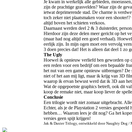
Je kwam in werkelijk alle gebieden, moerassen, 
zijn de prachtige grasvelden? Waar zijn de geva
ietwat deprimerende stad. De charme is verdwe
toch zeker niet plaatsmaken voor een shooter!? G
altijd boven het schieten verkoos.
Daarnaast werden deel 2 & 3 duisterder, persona
Hierdoor zijn deze delen meer gericht op het v
(maar had nog altijd een goed verhaal). Hoewel h
eerlijk zijn. In mijn ogen moet een vervolg vern
3 doen precies dat! Het is alleen dat deel 1 zo
The Ugly
Hoewel ik opnieuw verliefd ben geworden op de J
een reden voor een bedrijf om een bepaalde fran
het nut van een game opnieuw uitbrengen? De ser
niet of het aan mij ligt, maar ik krijg van 3D
waarop ik ervan bewust werd dat ik 3D aan het
Wat de opgepoetste graphics betreft, ook dit valt
koop de remake niet, maar koop liever de spelle
Conclusie
Een trilogie wordt niet zomaar uitgebracht. All
Echter, als je de Playstation 2 versies gespeeld
hebben… Waarom lees je dit nog? Ga het kopen! N
versies geen spijt krijgen!
Jak & Daxter Trilogy, ontwikkeld door Naughty Dog /