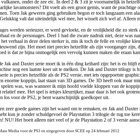
vulkanen, onder de zee etc. In deel 2 & 3 zit je voornamelijk in hetzel
arlijke lavamonsters? Dit voelt als een groot gemis, want de prachtige
nen. Toen Jak geweren ging gebruiken begon er toch langzaam een alar
elukkig valt dat uiteindelijk wel mee, het wisselt zich wel af. Alleen m
ges werden serieuzer, er werd gevloekt, en de vrolijkheid die zo sterk
erhaal en de personages. Deel 1 had die zware nadruk niet, deze was n
et verhaal in deze delen sterker is, mis ik toch de felle en vrolijke kl
ieuwend zijn. Het moet niet precies hetzelfde als zijn voorganger zijn, 
 goed is dat ze bijna onmogelijk een vervolg kunnen maken die eraan kan
ak and Daxter serie moet ik in één ding keihard zijn: het is en blijft
chise nog een laatste keer uit te melken. De Jak and Daxter trilogy is 
ie is precies hetzelfde als de PS2 versie, met iets opgepoetste graphic
 films enorme koppijn, laat staan van 3D games. De 3D heeft ook maar m
 spelen was, was wanneer ik mijn hoofd voelde kloppen van de koppij
 relatief mee. Het spel is ietsjes kleurrijker, maar daar is het ook grot
n los voor de PS2, je bent waarschijnlijk goedkoper uit.
een zeer goede games zijn het waard om te remaken, en Jak and Daxter i
 hebt kun je zonder schuldgevoel de Playstation 3 trilogie de rug toe ker
U! Het boeit alleen niet veel of je de Playstation 2 of 3 versie aansc
 Mass Media voor de PS3 en uitgegeven door SCEE op 24 februari 2012