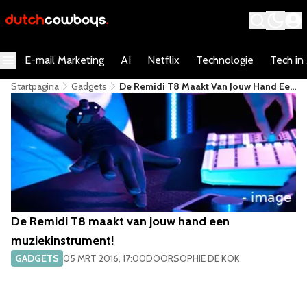
E-mail Marketing
AI
Netflix
Technologie
Tech in
Startpagina
Gadgets
De Remidi T8 Maakt Van Jouw Hand Een
Muziekinstrument!
De Remidi T8 maakt van jouw hand een
muziekinstrument!
GADGETS
05 MRT 2016, 17:00
DOOR
SOPHIE DE KOK