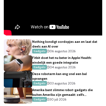
Nothing kondigt oordopjes aan en laat dat
deels aan AI over
06 augustus 2026
Gadgets
Fitbit doet het nu beter in Apple Health:
eindelijk een goede integratie
04 augustus 2026
Gadgets
Deze robotarm kan eng snel een bal
opvangen
03 augustus 2026
Gadgets
Amerika bant slimme robot-gadgets die
buiten Amerika zijn gemaakt: zelfs
robotstofzuigers
30 juli 2026
Gadgets