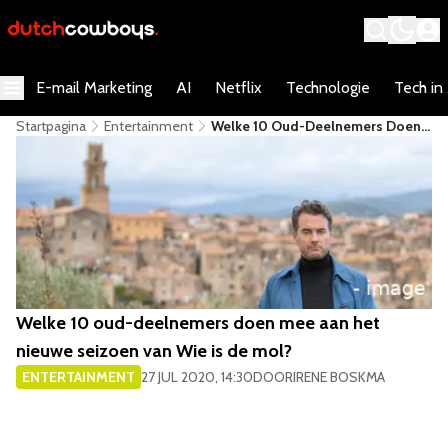
E-mail Marketing
AI
Netflix
Technologie
Tech in
Startpagina
Entertainment
Welke 10 Oud-Deelnemers Doen
Mee Aan Het Nieuwe Seizoen Van
Wie Is De Mol?
Welke 10 oud-deelnemers doen mee aan het
nieuwe seizoen van Wie is de mol?
ENTERTAINMENT
27 JUL 2020, 14:30
DOOR
IRENE BOSKMA