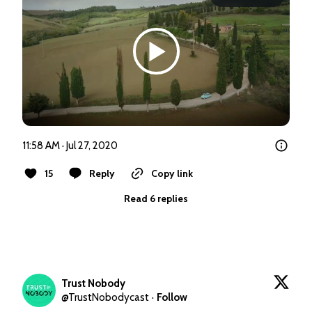
11:58 AM · Jul 27, 2020
15
Reply
Copy link
Read 6 replies
Trust Nobody
@
TrustNobodycast
·
Follow