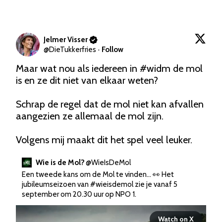
Jelmer Visser
@
DieTukkerfries
·
Follow
Maar wat nou als iedereen in 
#widm
 de mol 
is en ze dit niet van elkaar weten? 

Schrap de regel dat de mol niet kan afvallen 
aangezien ze allemaal de mol zijn. 

Volgens mij maakt dit het spel veel leuker.
Wie is de Mol?
@
WieIsDeMol
Een tweede kans om de Mol te vinden… 👀 Het 
jubileumseizoen van 
#wieisdemol
 zie je vanaf 5 
september om 20.30 uur op NPO 1. 
Watch on X