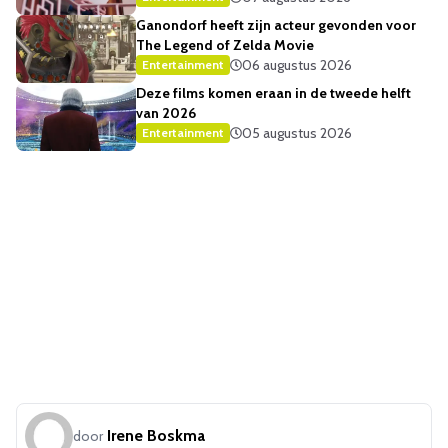
Ganondorf heeft zijn acteur gevonden voor
The Legend of Zelda Movie
06 augustus 2026
Entertainment
Deze films komen eraan in de tweede helft
van 2026
05 augustus 2026
Entertainment
Irene Boskma
door