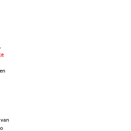
,
te
een
 van
to