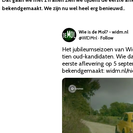
Dat gaan we met z'n allen zien we tijdens de eerste afl
bekendgemaakt. We zijn nu wel heel erg benieuwd..
Wie is de Mol? - widm.nl
@
WIDMnl
·
Follow
Het jubileumseizoen van Wie
tien oud-kandidaten. Wie dat
eerste aflevering op 5 septem
bekendgemaakt: 
widm.nl/n