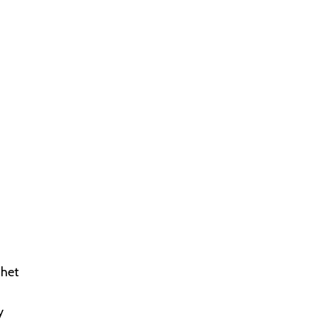
 het
y