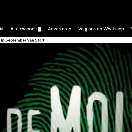
ia
Alle channels
Adverteren
Volg ons op Whatsapp
▼
 In September Van Start