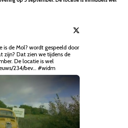
evering op 5 september. De locatie is inmiddels wel
 is de Mol? wordt gespeeld door 
 zijn? Dat zien we tijdens de 
ber. De locatie is wel 
ieuws/234/bev…
#widm