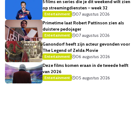
5 films en series die je dit weekend wilt zien
op streamingdiensten – week 32
07 augustus 2026
Entertainment
Primetime laat Robert Pattinson zien als
duistere pedojager
07 augustus 2026
Entertainment
Ganondorf heeft zijn acteur gevonden voor
The Legend of Zelda Movie
06 augustus 2026
Entertainment
Deze films komen eraan in de tweede helft
van 2026
05 augustus 2026
Entertainment