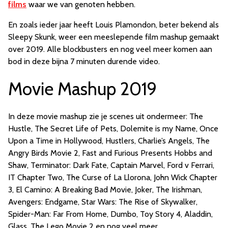
films
waar we van genoten hebben.
En zoals ieder jaar heeft Louis Plamondon, beter bekend als
Sleepy Skunk, weer een meeslepende film mashup gemaakt
over 2019. Alle blockbusters en nog veel meer komen aan
bod in deze bijna 7 minuten durende video.
Movie Mashup 2019
In deze movie mashup zie je scenes uit ondermeer: The
Hustle, The Secret Life of Pets, Dolemite is my Name, Once
Upon a Time in Hollywood, Hustlers, Charlie’s Angels, The
Angry Birds Movie 2, Fast and Furious Presents Hobbs and
Shaw, Terminator: Dark Fate, Captain Marvel, Ford v Ferrari,
IT Chapter Two, The Curse of La Llorona, John Wick Chapter
3, El Camino: A Breaking Bad Movie, Joker, The Irishman,
Avengers: Endgame, Star Wars: The Rise of Skywalker,
Spider-Man: Far From Home, Dumbo, Toy Story 4, Aladdin,
Glass, The Lego Movie 2 en nog veel meer.