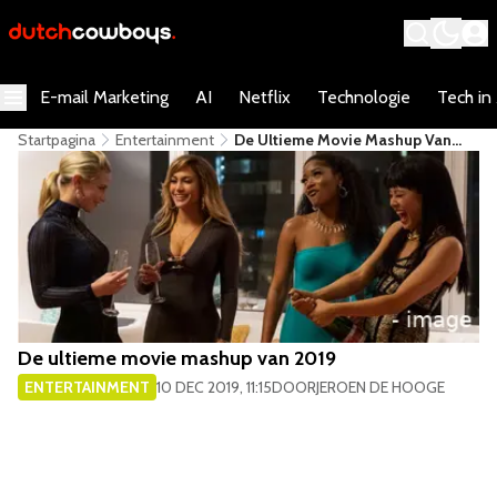
E-mail Marketing
AI
Netflix
Technologie
Tech in
Startpagina
Entertainment
De Ultieme Movie Mashup Van
2019
De ultieme movie mashup van 2019
ENTERTAINMENT
10 DEC 2019, 11:15
DOOR
JEROEN DE HOOGE