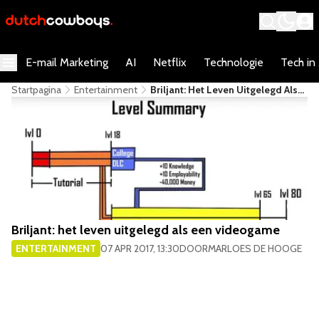
E-mail Marketing
AI
Netflix
Technologie
Tech in
Startpagina
Entertainment
Briljant: Het Leven Uitgelegd Als
Een Videogame
Briljant: het leven uitgelegd als een videogame
ENTERTAINMENT
07 APR 2017, 13:30
DOOR
MARLOES DE HOOGE