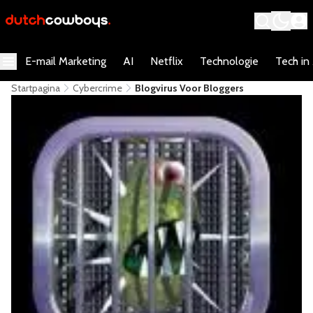
E-mail Marketing
AI
Netflix
Technologie
Tech in
Startpagina
Cybercrime
Blogvirus Voor Bloggers