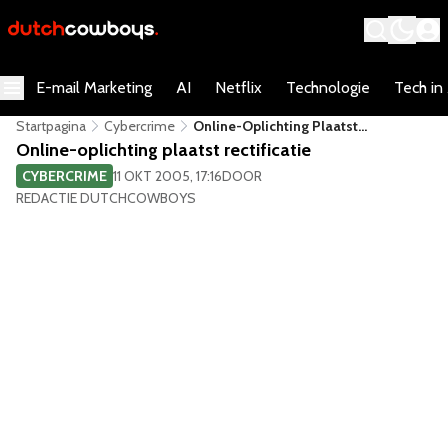
E-mail Marketing
AI
Netflix
Technologie
Tech in
Startpagina
Cybercrime
Online-Oplichting Plaatst
Rectificatie
Online-oplichting plaatst rectificatie
CYBERCRIME
11 OKT 2005, 17:16
DOOR
REDACTIE DUTCHCOWBOYS