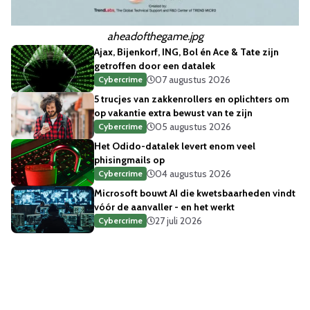
aheadofthegame.jpg
Ajax, Bijenkorf, ING, Bol én Ace & Tate zijn
getroffen door een datalek
07 augustus 2026
Cybercrime
5 trucjes van zakkenrollers en oplichters om
op vakantie extra bewust van te zijn
05 augustus 2026
Cybercrime
Het Odido-datalek levert enom veel
phisingmails op
04 augustus 2026
Cybercrime
Microsoft bouwt AI die kwetsbaarheden vindt
vóór de aanvaller - en het werkt
27 juli 2026
Cybercrime