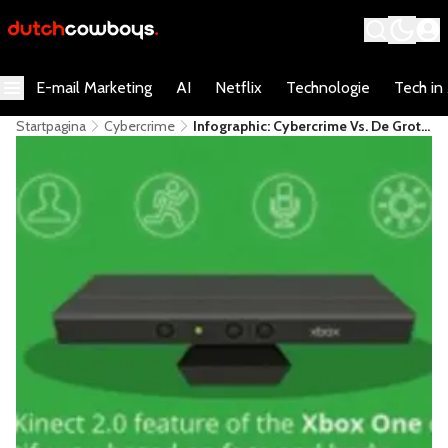
E-mail Marketing
AI
Netflix
Technologie
Tech in
Startpagina
Cybercrime
Infographic: Cybercrime Vs. De Grote
Game Consoles