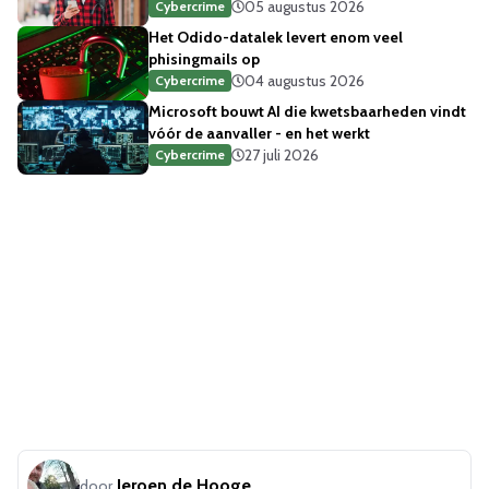
05 augustus 2026
Cybercrime
Het Odido-datalek levert enom veel
phisingmails op
04 augustus 2026
Cybercrime
Microsoft bouwt AI die kwetsbaarheden vindt
vóór de aanvaller - en het werkt
27 juli 2026
Cybercrime
Jeroen de Hooge
door