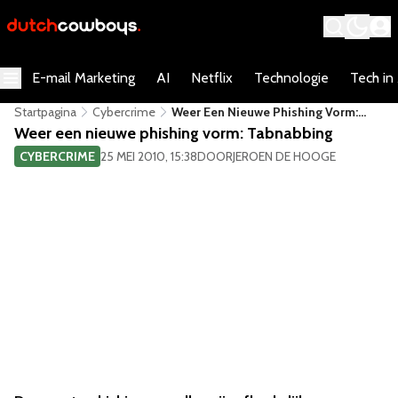
E-mail Marketing
AI
Netflix
Technologie
Tech in
Startpagina
Cybercrime
Weer Een Nieuwe Phishing Vorm:
Tabnabbing
Weer een nieuwe phishing vorm: Tabnabbing
CYBERCRIME
25 MEI 2010, 15:38
DOOR
JEROEN DE HOOGE