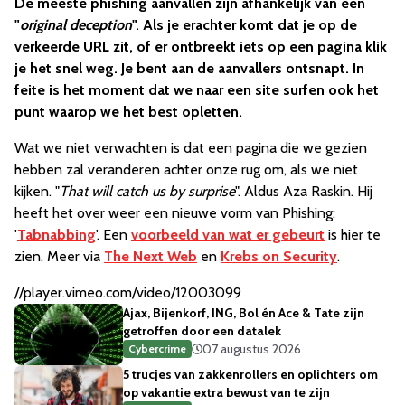
De meeste phishing aanvallen zijn afhankelijk van een
"
original deception
". Als je erachter komt dat je op de
verkeerde URL zit, of er ontbreekt iets op een pagina klik
je het snel weg. Je bent aan de aanvallers ontsnapt. In
feite is het moment dat we naar een site surfen ook het
punt waarop we het best opletten.
Wat we niet verwachten is dat een pagina die we gezien
hebben zal veranderen achter onze rug om, als we niet
kijken. "
That will catch us by surprise
". Aldus Aza Raskin. Hij
heeft het over weer een nieuwe vorm van Phishing:
'
Tabnabbing
'. Een
voorbeeld van wat er gebeurt
is hier te
zien. Meer via
The Next Web
en
Krebs on Security
.
//player.vimeo.com/video/12003099
Ajax, Bijenkorf, ING, Bol én Ace & Tate zijn
getroffen door een datalek
07 augustus 2026
Cybercrime
5 trucjes van zakkenrollers en oplichters om
op vakantie extra bewust van te zijn