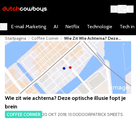
E-mail Marketing
AI
Netflix
Technologie
Tech in
Startpagina
Coffee Corner
Wie Zit Wie Achterna? Deze
Optische Illusie Fopt Je Brein
Wie zit wie achterna? Deze optische illusie fopt je
brein
COFFEE CORNER
20 OKT 2018, 13:00
DOOR
PATRICK SMEETS