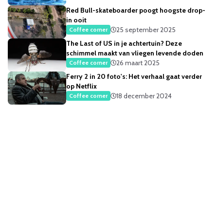
Red Bull-skateboarder poogt hoogste drop-
in ooit
25 september 2025
Coffee corner
The Last of US in je achtertuin? Deze
schimmel maakt van vliegen levende doden
26 maart 2025
Coffee corner
Ferry 2 in 20 foto's: Het verhaal gaat verder
op Netflix
18 december 2024
Coffee corner