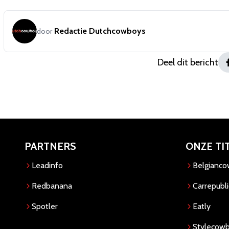
Redactie Dutchcowboys
door
Deel dit bericht
PARTNERS
ONZE TI
Leadinfo
Belgianc
Redbanana
Carrepubli
Spotler
Eatly
Stylecow