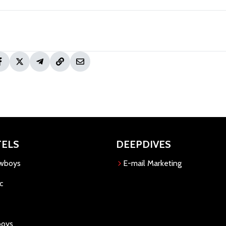
TELS
DEEPDIVES
owboys
E-mail Marketing
c
boys