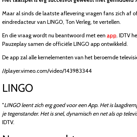
Het taalspel is erg succesvol geweest met gemiddeld 7
Maar al sinds de laatste aflevering vragen fans zich af o
eindredacteur van LINGO, Ton Verleg, te vertellen.
En die vraag wordt nu beantwoord met een
app
.
IDTV he
Pauzeplay samen de officiële LINGO app ontwikkeld.
De app zal alle kernelementen van het beroemde televisi
//player.vimeo.com/video/143983344
LINGO
"
LINGO leent zich erg goed voor een App. Het is laagdremp
je tegenstander. Het is snel,
dynamisch en net als op televis
IDTV.