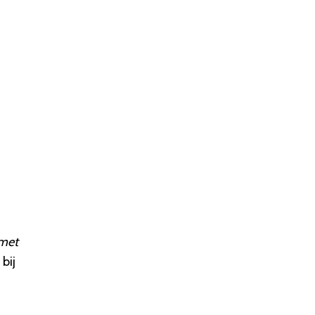
 met
bij