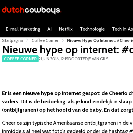
E-mail Marketing
AI
Netflix
Technologie
Tech in As
Startpagina
Coffee Corner
Nieuwe Hype Op Internet: #cheeri
Nieuwe hype op internet: #
COFFEE CORNER
21 JUN 2016, 12:15
DOOR
TEDJE VAN GILS
Er is een nieuwe hype op internet gespot: de Cheerio c
vaders. Dit is de bedoeling: als je kind eindelijk in slaa
(ontbijtgranen) op het hoofd van de baby. En dat zorgt
Cheerios zijn typische Amerikaanse ontbijtgranen in de 
inmiddels al heel wat foto's gedeeld onder de hashtag #c