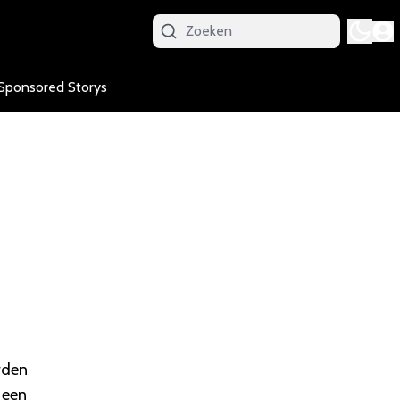
Sponsored Storys
rden
 een