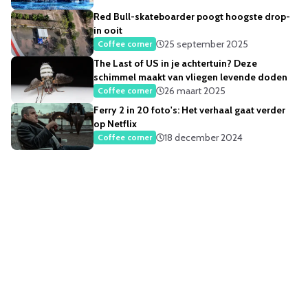
Red Bull-skateboarder poogt hoogste drop-
in ooit
25 september 2025
Coffee corner
The Last of US in je achtertuin? Deze
schimmel maakt van vliegen levende doden
26 maart 2025
Coffee corner
Ferry 2 in 20 foto's: Het verhaal gaat verder
op Netflix
18 december 2024
Coffee corner