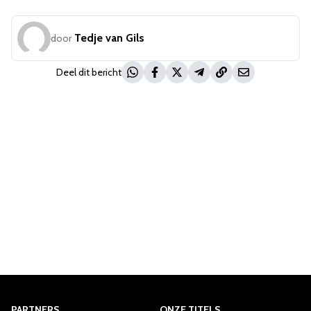
Tedje van Gils
door
Deel dit bericht
PARTNERS
ONZE TITELS