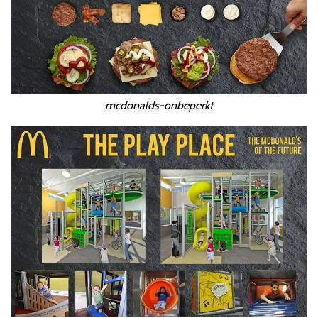
mcdonalds-onbeperkt