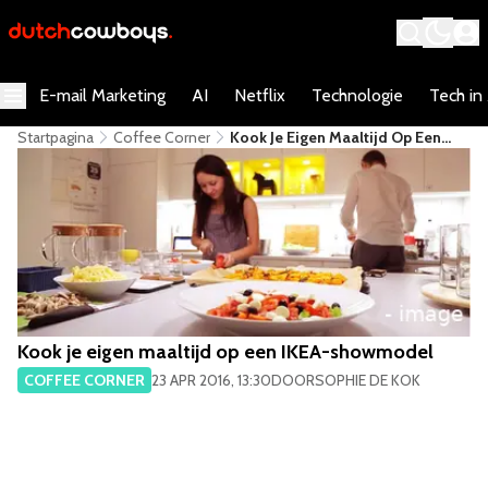
E-mail Marketing
AI
Netflix
Technologie
Tech in
Startpagina
Coffee Corner
Kook Je Eigen Maaltijd Op Een
IKEA-Showmodel
Kook je eigen maaltijd op een IKEA-showmodel
COFFEE CORNER
23 APR 2016, 13:30
DOOR
SOPHIE DE KOK