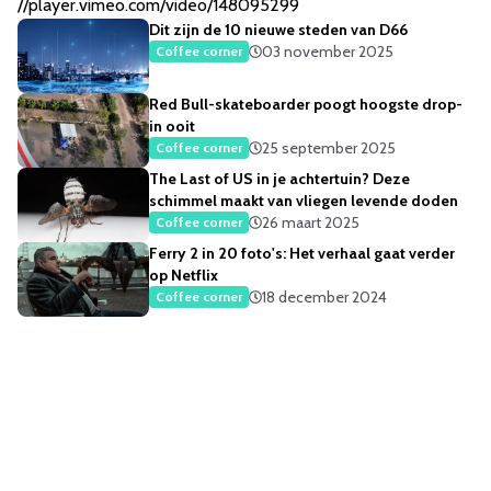
//player.vimeo.com/video/148095299
Dit zijn de 10 nieuwe steden van D66
03 november 2025
Coffee corner
Red Bull-skateboarder poogt hoogste drop-
in ooit
25 september 2025
Coffee corner
The Last of US in je achtertuin? Deze
schimmel maakt van vliegen levende doden
26 maart 2025
Coffee corner
Ferry 2 in 20 foto's: Het verhaal gaat verder
op Netflix
18 december 2024
Coffee corner