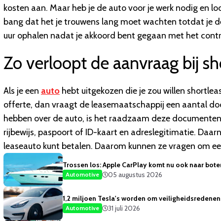
kosten aan. Maar heb je de auto voor je werk nodig en lo
bang dat het je trouwens lang moet wachten totdat je de 
uur ophalen nadat je akkoord bent gegaan met het contr
Zo verloopt de aanvraag bij sh
Als je een
auto
hebt uitgekozen die je zou willen shortlea
offerte, dan vraagt de leasemaatschappij een aantal docu
hebben over de auto, is het raadzaam deze documenten v
rijbewijs, paspoort of ID-kaart en adreslegitimatie. Daa
leaseauto kunt betalen. Daarom kunnen ze vragen om een 
Trossen los: Apple CarPlay komt nu ook naar bote
05 augustus 2026
Automotive
1,2 miljoen Tesla's worden om veiligheidsredene
31 juli 2026
Automotive