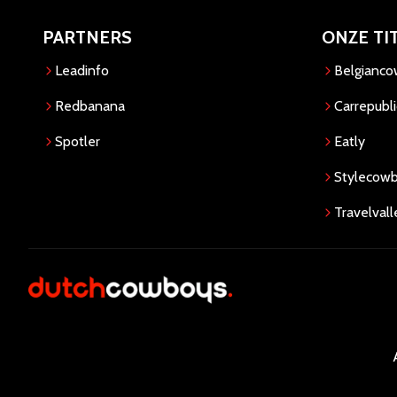
PARTNERS
ONZE TI
Leadinfo
Belgianc
Redbanana
Carrepubli
Spotler
Eatly
Stylecow
Travelvall