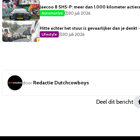
Jaecoo 8 SHS-P: meer dan 1.000 kilometer actiera
30 juli 2026
Automotive
Hitte achter het stuur is gevaarlijker dan je denkt
30 juli 2026
Lifestyle
Redactie Dutchcowboys
door
Deel dit bericht