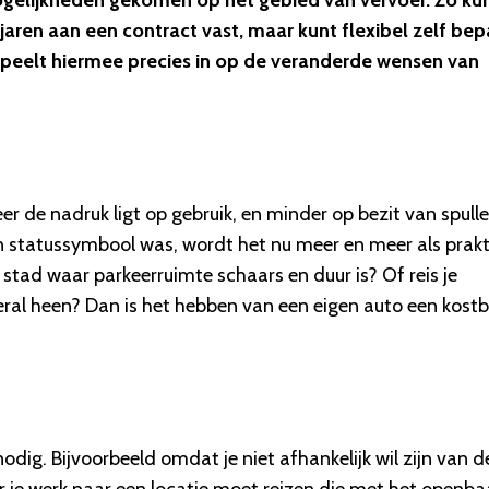
 mogelijkheden gekomen op het gebied van vervoer. Zo kun
ijk jaren aan een contract vast, maar kunt flexibel zelf be
speelt hiermee precies in op de veranderde wensen van
er de nadruk ligt op gebruik, en minder op bezit van spulle
en statussymbool was, wordt het nu meer en meer als prak
tad waar parkeerruimte schaars en duur is? Of reis je
ral heen? Dan is het hebben van een eigen auto een kost
dig. Bijvoorbeeld omdat je niet afhankelijk wil zijn van d