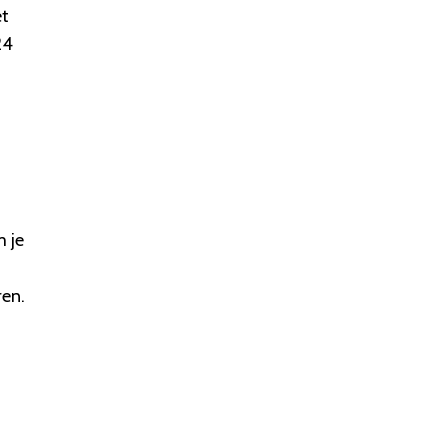
et
24
 je
ren.