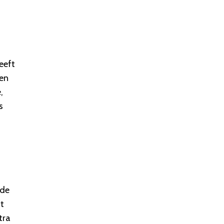
eeft
 en
,
s
ode
t
tra