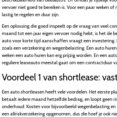
beschikbaarheid van deelauto’s. Of omdat je tijdelijk vo
vervoer niet goed te bereiken is. Voor een paar weken o
lastig te regelen en duur zijn.
Een oplossing die goed inspeelt op de vraag van veel c
maand tot een jaar eigen vervoer nodig hebt, is het de 
auto voor korte tijd aanschaffen vraagt een investering. 
zoals een verzekering en wegenbelasting. Een auto huren
weken een auto huren kan erg prijzig worden. En een auto 
reguliere leaseauto meestal gaat om een contractduur v
Voordeel 1 van shortlease: va
Een auto shortleasen heeft vele voordelen. Het eerste plus
betaalt iedere maand hetzelfde bedrag, en loopt geen r
onderhoud. Kosten voor bijvoorbeeld wegenbelasting en a
een allriskverzekering opgenomen, dus die hoef je ook niet