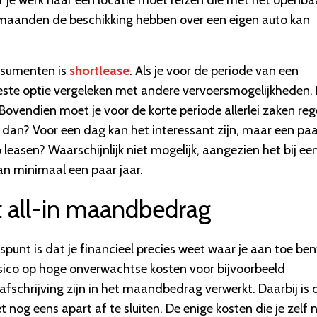
or je werk naar een locatie moet reizen die met het openba
f maanden de beschikking hebben over een eigen auto kan
onsumenten is
shortlease
. Als je voor de periode van een
beste optie vergeleken met andere vervoersmogelijkheden.
Bovendien moet je voor de korte periode allerlei zaken reg
 dan? Voor een dag kan het interessant zijn, maar een pa
leasen? Waarschijnlijk niet mogelijk, aangezien het bij ee
an minimaal een paar jaar.
st all-in maandbedrag
punt is dat je financieel precies weet waar je aan toe bent
isico op hoge onverwachtse kosten voor bijvoorbeeld
fschrijving zijn in het maandbedrag verwerkt. Daarbij is 
 nog eens apart af te sluiten. De enige kosten die je zelf 