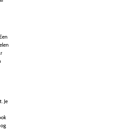
ar
 Een
elen
ar
n
. Je
ook
nog