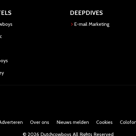
TELS
DEEPDIVES
owboys
E-mail Marketing
c
boys
ey
Adverteren
Over ons
Nieuws melden
Cookies
Colofon
©
2026
Dutchcowboys
All Rights Reserved