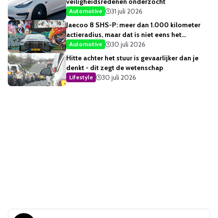
veiligheidsredenen onderzocht
31 juli 2026
Automotive
Jaecoo 8 SHS-P: meer dan 1.000 kilometer
actieradius, maar dat is niet eens het
opvallendste
30 juli 2026
Automotive
Hitte achter het stuur is gevaarlijker dan je
denkt - dit zegt de wetenschap
30 juli 2026
Lifestyle