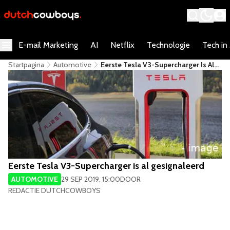
E-mail Marketing
AI
Netflix
Technologie
Tech in
Startpagina
Automotive
​Eerste Tesla V3-Supercharger Is Al
Gesignaleerd
​Eerste Tesla V3-Supercharger is al gesignaleerd
AUTOMOTIVE
29 SEP 2019, 15:00
DOOR
REDACTIE DUTCHCOWBOYS